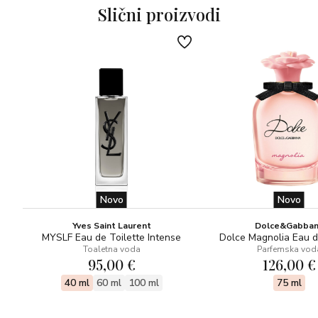
Slični proizvodi
Novo
Novo
Yves Saint Laurent
Dolce&Gabba
MYSLF Eau de Toilette Intense
Dolce Magnolia Eau 
Toaletna voda
Parfemska vod
95,00 €
126,00 €
40 ml
60 ml
100 ml
75 ml