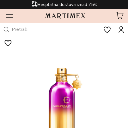
Besplatna dostava iznad 75€