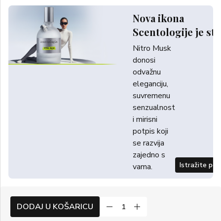
Nova ikona
Scentologije je sti
Nitro Musk
donosi
odvažnu
eleganciju,
suvremenu
senzualnost
i mirisni
potpis koji
se razvija
zajedno s
Istražite po
vama.
DODAJ U KOŠARICU