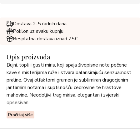
Dostava 2-5 radnih dana
Poklon uz svaku kupnju
Besplatna dostava iznad 75€
Opis proizvoda
Bujni, topli i gusti miris, koji spaja živopisne note pečene
kave s misterijama ruže i stvara balansirajuću senzualnost
praline. Ovaj olfaktorni grumen je sublimiran dragocjenim
jantarnim notama i suptilnošću cedrovine te hrastove
mahovine. Neodoljivi trag mirisa, elegantan i zvjerski
opsesivan.
Pročitaj više