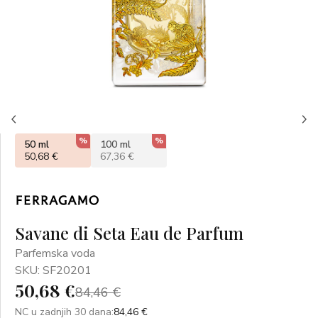
%
%
50 ml
100 ml
50,68 €
67,36 €
Savane di Seta Eau de Parfum
Parfemska voda
SKU: SF20201
50,68 €
84,46 €
NC u zadnjih 30 dana:
84,46 €