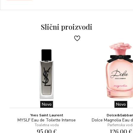
otkrivajući još neistražene emocije koje privlače svako
osjetilo.
Slični proizvodi
Novo
Novo
Yves Saint Laurent
Dolce&Gabba
MYSLF Eau de Toilette Intense
Dolce Magnolia Eau 
Toaletna voda
Parfemska vod
95,00 €
126,00 €