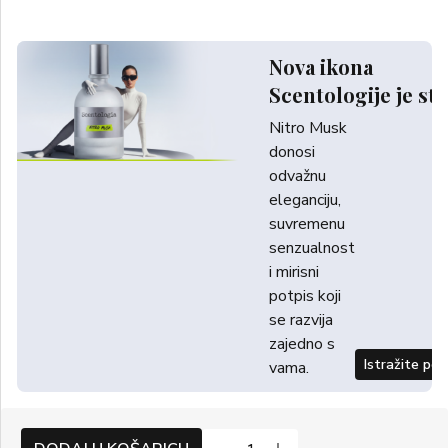
Nova ikona
Scentologije je sti
Nitro Musk
donosi
odvažnu
eleganciju,
suvremenu
senzualnost
i mirisni
potpis koji
se razvija
zajedno s
Istražite po
vama.