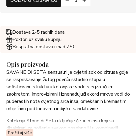
DODAJ U KOŠARICU
Dostava 2-5 radnih dana
Poklon uz svaku kupnju
Besplatna dostava iznad 75€
Opis proizvoda
SAVANE DI SETA senzualni je cvjetni sok od citrusa gdje
se rasprskavanje žutog povrća skladno stapa u
sofisticiranu strukturu kolonjske vode s egzotičnim
zaokretom. Improvizirani i iznenađujući akord mrkve vodi do
puderastih nota cvjetnog srca irisa, omekšanih kremastim,
mlijećnim podtonovima indijske sandalovine.
Kolekcija Storie di Seta uključuje četiri mirisa koji su
dizajnirani za nošenje svakog posebno ili u kombinaciji
Pročitaj više
jednog ili više mirisa iz kolekcije za jedinstveno iskustvo,