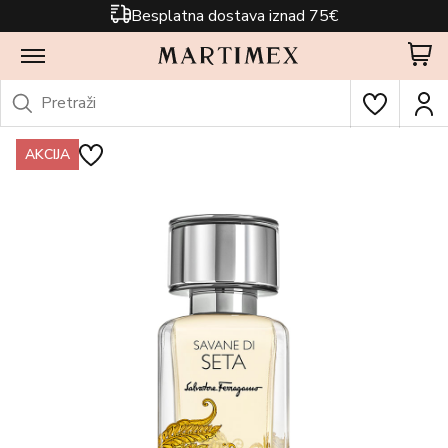
Besplatna dostava iznad 75€
AKCIJA