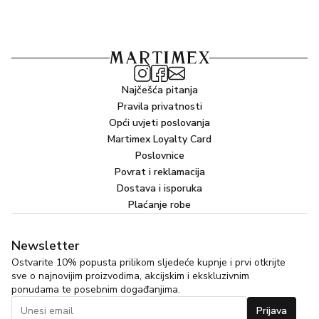
u je osvojeni teritorij.
…MOON
Prijateljska noćna zvijezda koja sja svake večeri i upravlja
snovima i željama čovječanstva. Njegovo skriveno lice je
Najčešća pitanja
druga strana Redmoona: u potpunosti u notama kože,
Pravila privatnosti
sadržana u akordu kožnog jantara, koji se pojavljuje bez
Opći uvjeti poslovanja
Martimex Loyalty Card
težine, iz vedra neba. Potpuna pomrčina, prekinuto vrijeme.
Poslovnice
Mjesec dobro poznaje ovo stanje i poprima granatni sjaj.
Povrat i reklamacija
Crveni Mjesec.
Dostava i isporuka
Plaćanje robe
Newsletter
Ostvarite 10% popusta prilikom sljedeće kupnje i prvi otkrijte
sve o najnovijim proizvodima, akcijskim i ekskluzivnim
ponudama te posebnim događanjima.
Prijava