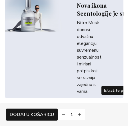
Nova ikona
Scentologije je sti
Nitro Musk
donosi
odvažnu
eleganciju,
suvremenu
senzualnost
i mirisni
potpis koji
se razvija
zajedno s
Istražite po
vama.
DODAJ U KOŠARICU