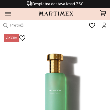
Besplatna dostava iznad 75€
AKCIJA