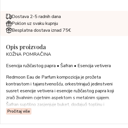
Dostava 2-5 radnih dana
Poklon uz svaku kupnju
Besplatna dostava iznad 75€
Opis proizvoda
KOŽNA POMRAČINA
Esencija ružičastog papra • Šafran • Esencija vetivera
Redmoon Eau de Parfum kompozicija je prožeta
kontrastom i tajanstvenošću, orkestrirajući jedinstveni
susret esencije vetivera i esencije ružičastog papra koji
zrači živahnim cvjetnim aspektom s metalnim sjajem.
Šafran suptilno zasjenjuje buket, dodajući toplinu i
intenzitet zadivljujućem rasporedu zvijezda.
Pročitaj više
GORNJE NOTE: esencija ružičastog papra, esencija