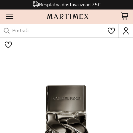
Besplatna dostava iznad 75€