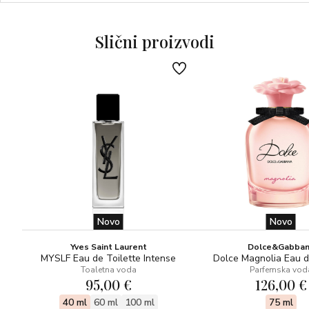
dugotrajan i sofisticiran dojam. Izražava magnetski šarm i
samopouzdanu prisutnost, uz složenije i bogatije note koje
muževnost podižu na novu, zavodljivu razinu. PROFINJENI
Slični proizvodi
INTENZITET – MODERNOST – SNAGA
Novo
Novo
Yves Saint Laurent
Dolce&Gabba
MYSLF Eau de Toilette Intense
Dolce Magnolia Eau 
Toaletna voda
Parfemska vod
95,00 €
126,00 €
40 ml
60 ml
100 ml
75 ml