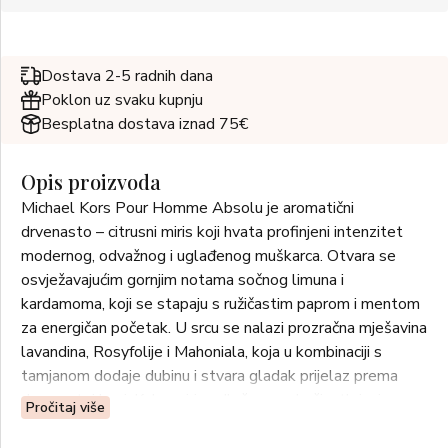
Dostava 2-5 radnih dana
Poklon uz svaku kupnju
Besplatna dostava iznad 75€
Opis proizvoda
Michael Kors Pour Homme Absolu je aromatični
drvenasto – citrusni miris koji hvata profinjeni intenzitet
modernog, odvažnog i uglađenog muškarca. Otvara se
osvježavajućim gornjim notama sočnog limuna i
kardamoma, koji se stapaju s ružičastim paprom i mentom
za energičan početak. U srcu se nalazi prozračna mješavina
lavandina, Rosyfolije i Mahoniala, koja u kombinaciji s
tamjanom dodaje dubinu i stvara gladak prijelaz prema
drvenastoj bazi. Kako miris odležava na koži, otkrivaju se
Pročitaj više
elegantne note vetivera i Akigalawooda, ostavljajući