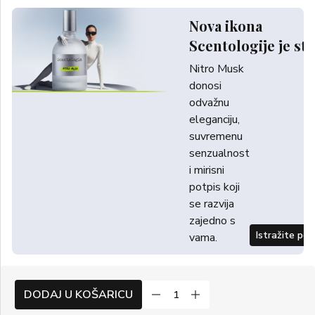
Nova ikona
Scentologije je sti
Nitro Musk
donosi
odvažnu
eleganciju,
suvremenu
senzualnost
i mirisni
potpis koji
se razvija
zajedno s
Istražite po
vama.
DODAJ U KOŠARICU