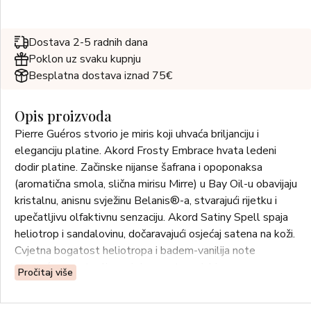
Dostava 2-5 radnih dana
Poklon uz svaku kupnju
Besplatna dostava iznad 75€
Opis proizvoda
Pierre Guéros stvorio je miris koji uhvaća briljanciju i
eleganciju platine. Akord Frosty Embrace hvata ledeni
dodir platine. Začinske nijanse šafrana i opoponaksa
(aromatična smola, slična mirisu Mirre) u Bay Oil-u obavijaju
kristalnu, anisnu svježinu Belanis®-a, stvarajući rijetku i
upečatljivu olfaktivnu senzaciju. Akord Satiny Spell spaja
heliotrop i sandalovinu, dočaravajući osjećaj satena na koži.
Cvjetna bogatost heliotropa i badem-vanilija note
obogaćene su toplinom i drvenastom dubinom
Pročitaj više
sandalovine, stvarajući baršunasti zagrljaj. Akord Addictive
Comfort nudi elegantnu, nezaboravnu toplinu. Bogate