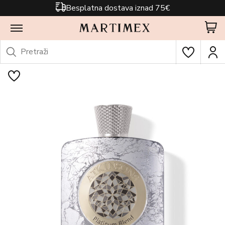
Besplatna dostava iznad 75€