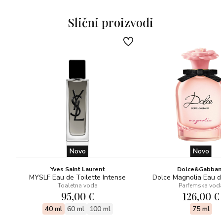
jantarne note labdanuma, obogaćene vanilijom i duhanom,
spajaju se s bademskim i balsamičnim podtonovima zrna
Slični proizvodi
Tonke, stvarajući luksuzan, zarazan završetak. Ledeno
hladna i sofisticirana, kao što samo platina može biti, boca
je ručno ukrašena završnim slojem sličnim platini od strane
florentinskih majstora.
Svaka boca ima jedinstven uzorak, osiguravajući da nijedan
dizajn nije potpuno isti. Pakiranje je napravljeno poput
dragocjene kutije za poklon, oplemenjenom aluminijskim
medaljonom s finim lakiranim ukrasima.
Novo
Novo
Yves Saint Laurent
Dolce&Gabba
MYSLF Eau de Toilette Intense
Dolce Magnolia Eau 
Toaletna voda
Parfemska vod
95,00 €
126,00 €
40 ml
60 ml
100 ml
75 ml