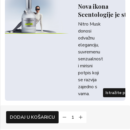
Nova ikona
Scentologije je sti
Nitro Musk
donosi
odvažnu
eleganciju,
suvremenu
senzualnost
i mirisni
potpis koji
se razvija
zajedno s
Istražite po
vama.
DODAJ U KOŠARICU