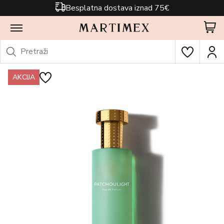
Besplatna dostava iznad 75€
AKCIJA