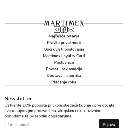
…LIGHT
Svjetlo i lakoća odjednom. U svojoj novoj ulozi po narudžbi,
pačuli postaje življi, s većim sjajem. Manje je više, svjetlo je
gusto. Suprotnosti se privlače i Patchoulight je poput
mirisnog oksimorona, spoja kontrasta za neočekivani
Najčešća pitanja
susret.
Pravila privatnosti
Opći uvjeti poslovanja
Martimex Loyalty Card
Poslovnice
Povrat i reklamacija
Dostava i isporuka
Plaćanje robe
Newsletter
Ostvarite 10% popusta prilikom sljedeće kupnje i prvi otkrijte
sve o najnovijim proizvodima, akcijskim i ekskluzivnim
ponudama te posebnim događanjima.
Prijava