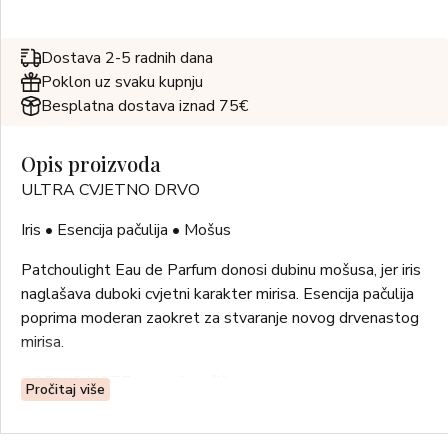
Dostava 2-5 radnih dana
Poklon uz svaku kupnju
Besplatna dostava iznad 75€
Opis proizvoda
ULTRA CVJETNO DRVO
Iris • Esencija pačulija • Mošus
Patchoulight Eau de Parfum donosi dubinu mošusa, jer iris
naglašava duboki cvjetni karakter mirisa. Esencija pačulija
poprima moderan zaokret za stvaranje novog drvenastog
mirisa.
GORNJE NOTE: esencija ružičastog papra
Pročitaj više
NOTE SRCA: Iris, ruža, absolute lista ljubičice