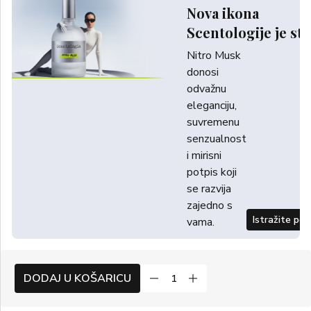
Nova ikona
Scentologije je sti
Nitro Musk
donosi
odvažnu
eleganciju,
suvremenu
senzualnost
i mirisni
potpis koji
se razvija
zajedno s
Istražite po
vama.
DODAJ U KOŠARICU