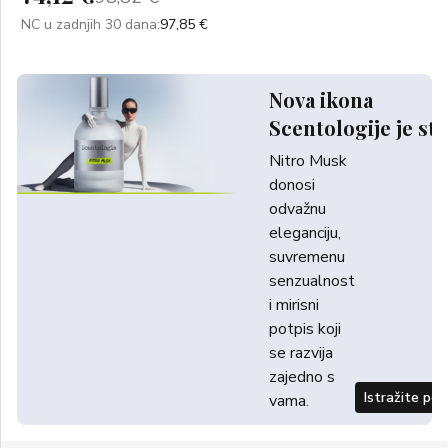
NC u zadnjih 30 dana:
97,85 €
Nova ikona
Scentologije je sti
Nitro Musk
donosi
odvažnu
eleganciju,
suvremenu
senzualnost
i mirisni
potpis koji
se razvija
zajedno s
Istražite po
vama.