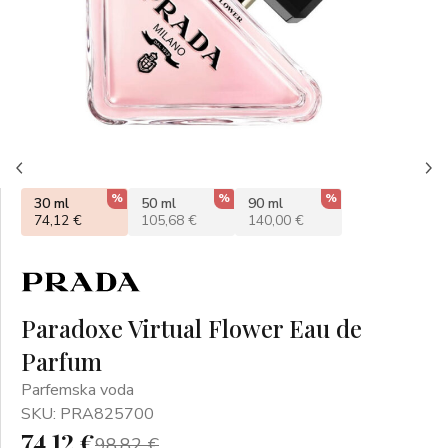
%
%
%
30 ml
50 ml
90 ml
74,12 €
105,68 €
140,00 €
Paradoxe Virtual Flower Eau de
Parfum
Parfemska voda
SKU: PRA825700
74,12 €
98,82 €