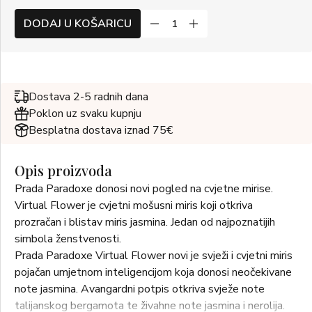
DODAJ U KOŠARICU
Dostava 2-5 radnih dana
Poklon uz svaku kupnju
Besplatna dostava iznad 75€
Opis proizvoda
Prada Paradoxe donosi novi pogled na cvjetne mirise.
Virtual Flower je cvjetni mošusni miris koji otkriva
prozračan i blistav miris jasmina. Jedan od najpoznatijih
simbola ženstvenosti.
Prada Paradoxe Virtual Flower novi je svježi i cvjetni miris
pojačan umjetnom inteligencijom koja donosi neočekivane
note jasmina. Avangardni potpis otkriva svježe note
talijanskog bergamota te živahne note jasmina i nerolija.