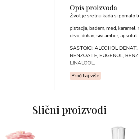
Opis proizvoda
Život je sretniji kada si pomalo l
pistacija, badem, med, karamel, r
drvo, duhan, sivi amber, apsolut t
SASTOJCI: ALCOHOL DENAT.
BENZOATE, EUGENOL, BENZY
LINALOOL.
Pročitaj više
Slični proizvodi