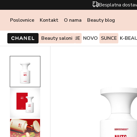
Besplatna dostav
Poslovnice
Kontakt
O nama
Beauty blog
PONUDE I AKCIJE
Beauty saloni
NOVO
SUNCE
K-BEA