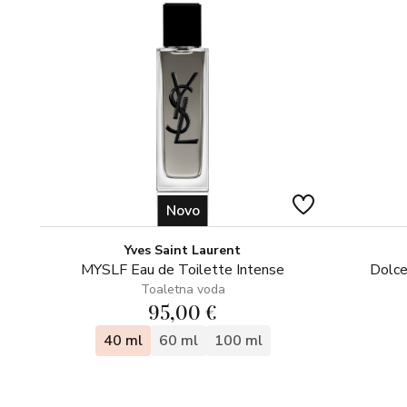
Novo
Yves Saint Laurent
MYSLF Eau de Toilette Intense
Dolce
Toaletna voda
95,00 €
40 ml
60 ml
100 ml