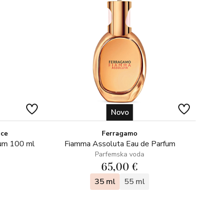
Novo
ice
Ferragamo
fum 100 ml
Fiamma Assoluta Eau de Parfum
Parfemska voda
65,00 €
35 ml
55 ml