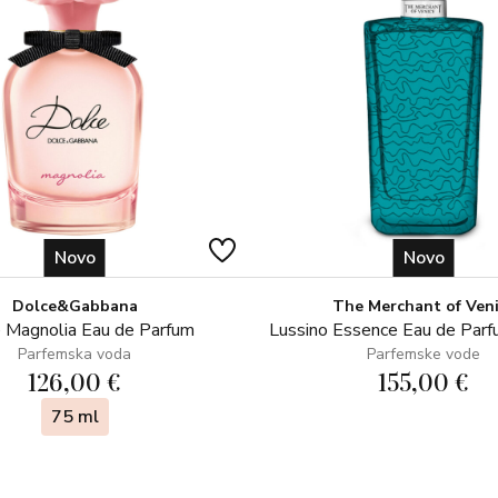
Novo
Novo
Dolce&Gabbana
The Merchant of Ven
 Magnolia Eau de Parfum
Lussino Essence Eau de Par
Parfemska voda
Parfemske vode
126,00 €
155,00 €
75 ml