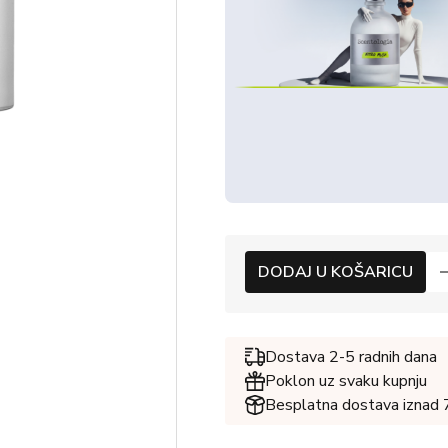
DODAJ U KOŠARICU
Dostava 2-5 radnih dana
Poklon uz svaku kupnju
Besplatna dostava iznad