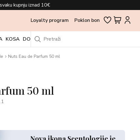
svaku kupnju iznad 10€
Loyalty program
Poklon bon
A
KOSA
DODACI
OUTLET
de
Nuts Eau de Parfum 50 ml
arfum 50 ml
11
Nova ikona Scentologije je