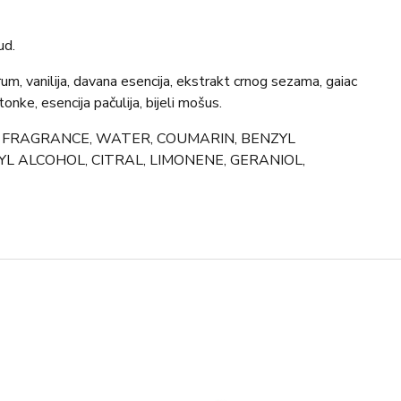
ud.
um, vanilija, davana esencija, ekstrakt crnog sezama, gaiac
onke, esencija pačulija, bijeli mošus.
, FRAGRANCE, WATER, COUMARIN, BENZYL
L ALCOHOL, CITRAL, LIMONENE, GERANIOL,