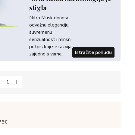
stigla
Nitro Musk donosi
odvažnu eleganciju,
suvremenu
senzualnost i mirisni
potpis koji se razvija
Istražite ponudu
zajedno s vama.
 75€