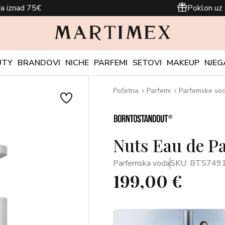
a iznad 75€
Poklon uz 
UTY
BRANDOVI
NICHE
PARFEMI
SETOVI
MAKEUP
NJEG
Početna
Parfemi
Parfemske vo
Nuts Eau de P
Parfemska voda
SKU: BTS749
199,00 €