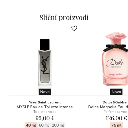
Slični proizvodi
Novo
Novo
Yves Saint Laurent
Dolce&Gabba
MYSLF Eau de Toilette Intense
Dolce Magnolia Eau 
Toaletna voda
Parfemska vod
95,00 €
126,00 €
40 ml
60 ml
100 ml
75 ml