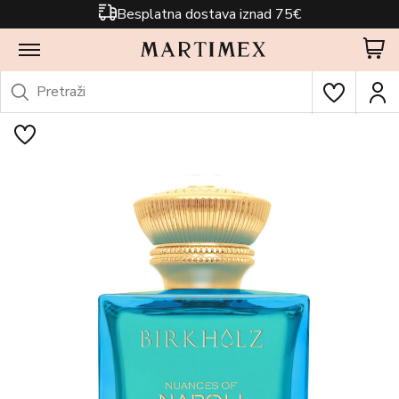
Besplatna dostava iznad 75€