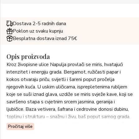
Dostava 2-5 radnih dana
Poklon uz svaku kupnju
Besplatna dostava iznad 75€
Opis proizvoda
Kroz živopisne ulice Napulja provlači se miris, hvatajući
intenzitet i energiju grada. Bergamot, ružičasti papar i
kokos otvaraju priču, svijetli i šareni poput pročelja
njegovih kuća. U uskim uličicama, isprepletenima rubljem
koje se suši iznad glava, uzdiže se miris svježe kave, koji se
savršeno stapa s cvjetnim srcem jasmina, geranija i
ljubičice. Baza vetivera, šafrana i cedrovine donosi dubinu,
toplinu i strukturu – snažnu i živu, baš poput samog grada.
Oni koji se zadrže otkrivaju i nježniju, gotovo intimnu srž:
Pročitaj više
miris koji ostaje, noseći duh Napulja u svakom dahu.