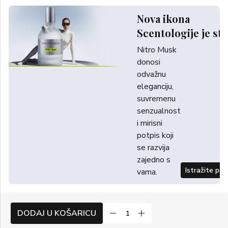
Nova ikona
Scentologije je sti
Nitro Musk
donosi
odvažnu
eleganciju,
suvremenu
senzualnost
i mirisni
potpis koji
se razvija
zajedno s
Istražite po
vama.
DODAJ U KOŠARICU