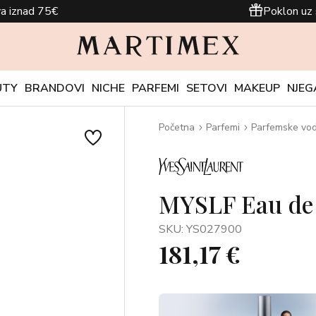
a iznad 75€
Poklon uz 
UTY
BRANDOVI
NICHE
PARFEMI
SETOVI
MAKEUP
NJEG
Početna
Parfemi
Parfemske vo
MYSLF Eau de 
SKU: YS027900
181,17 €