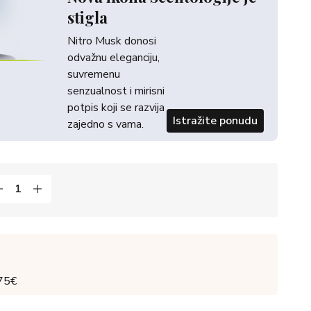
stigla
Nitro Musk donosi
odvažnu eleganciju,
suvremenu
senzualnost i mirisni
potpis koji se razvija
Istražite ponudu
zajedno s vama.
 75€