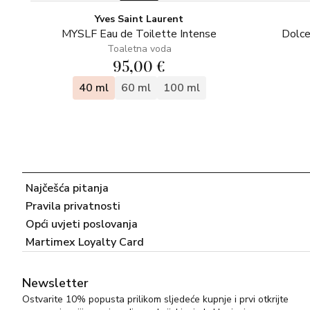
Yves Saint Laurent
MYSLF Eau de Toilette Intense
Dolce
Toaletna voda
95,00 €
40 ml
60 ml
100 ml
Najčešća pitanja
Pravila privatnosti
Opći uvjeti poslovanja
Martimex Loyalty Card
Newsletter
Ostvarite 10% popusta prilikom sljedeće kupnje i prvi otkrijte