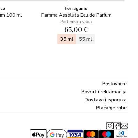
ice
Ferragamo
fum 100 ml
Fiamma Assoluta Eau de Parfum
Parfemska voda
65,00 €
35 ml
55 ml
Poslovnice
Povrat i reklamacija
Dostava i isporuka
Plaćanje robe