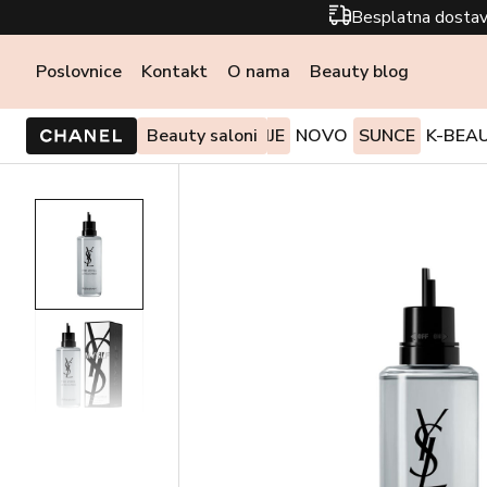
Besplatna dostav
Poslovnice
Kontakt
O nama
Beauty blog
PONUDE I AKCIJE
Beauty saloni
NOVO
SUNCE
K-BEA