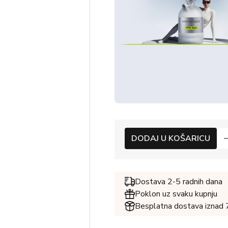
DODAJ U KOŠARICU
Dostava 2-5 radnih dana
Poklon uz svaku kupnju
Besplatna dostava iznad