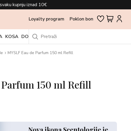
svaku kupnju iznad 10€
Loyalty program
Poklon bon
A
KOSA
DODACI
OUTLET
de
MYSLF Eau de Parfum 150 ml Refill
Parfum 150 ml Refill
Nova ikona Scentologije je