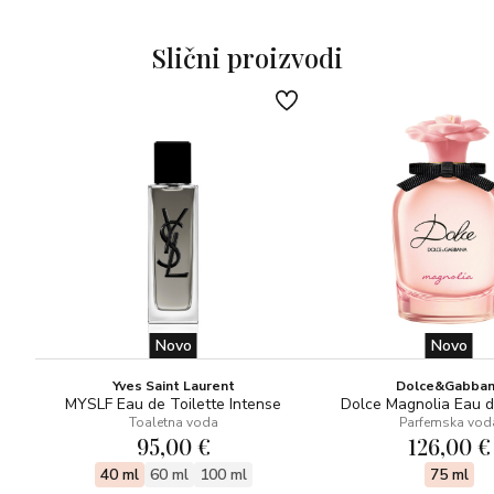
mirisnu kreaciju.
Slični proizvodi
Novo
Novo
Yves Saint Laurent
Dolce&Gabba
MYSLF Eau de Toilette Intense
Dolce Magnolia Eau 
Toaletna voda
Parfemska vod
95,00 €
126,00 €
40 ml
60 ml
100 ml
75 ml