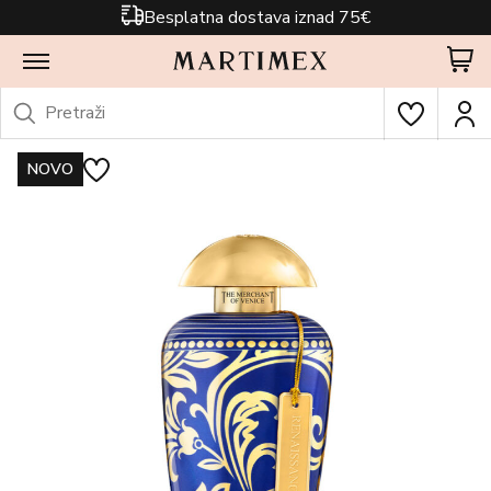
Besplatna dostava iznad 75€
NOVO