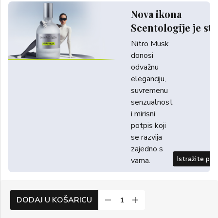
Nova ikona
Scentologije je sti
Nitro Musk
donosi
odvažnu
eleganciju,
suvremenu
senzualnost
i mirisni
potpis koji
se razvija
zajedno s
Istražite po
vama.
DODAJ U KOŠARICU