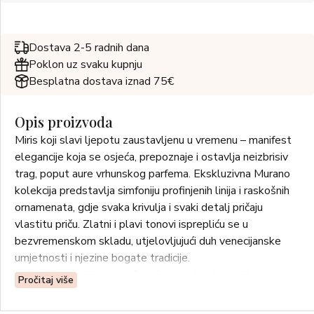
Dostava 2-5 radnih dana
Poklon uz svaku kupnju
Besplatna dostava iznad 75€
Opis proizvoda
Miris koji slavi ljepotu zaustavljenu u vremenu – manifest
elegancije koja se osjeća, prepoznaje i ostavlja neizbrisiv
trag, poput aure vrhunskog parfema. Ekskluzivna Murano
kolekcija predstavlja simfoniju profinjenih linija i raskošnih
ornamenata, gdje svaka krivulja i svaki detalj pričaju
vlastitu priču. Zlatni i plavi tonovi isprepliću se u
bezvremenskom skladu, utjelovljujući duh venecijanske
umjetnosti i njezine bogate tradicije.
Inspiracija za miris pronađena je u portretima koji
Pročitaj više
utjelovljuju ideal renesansne ljepote, spajajući umjetnost,
sofisticiranost i bezvremensku privlačnost u jedinstvenu