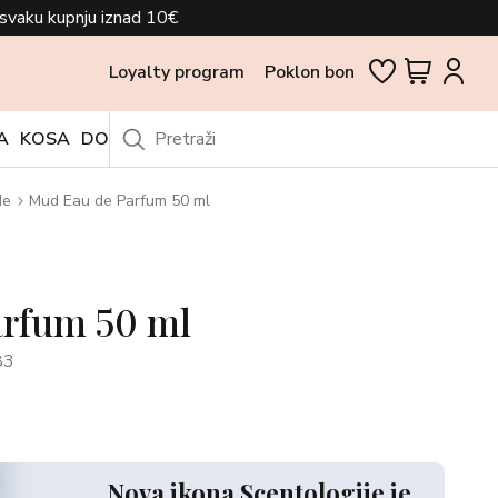
svaku kupnju iznad 10€
Loyalty program
Poklon bon
A
KOSA
DODACI
OUTLET
de
Mud Eau de Parfum 50 ml
rfum 50 ml
83
Nova ikona Scentologije je