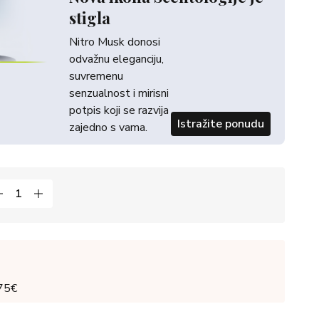
stigla
Nitro Musk donosi
odvažnu eleganciju,
suvremenu
senzualnost i mirisni
potpis koji se razvija
Istražite ponudu
zajedno s vama.
 75€