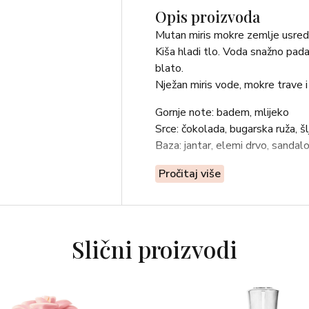
Opis proizvoda
Mutan miris mokre zemlje usred 
Kiša hladi tlo. Voda snažno pada 
blato.
Nježan miris vode, mokre trave i
Gornje note: badem, mlijeko
Srce: čokolada, bugarska ruža, šl
Baza: jantar, elemi drvo, sandalov
SASTOJCI: ALCOHOL (FROM 
Pročitaj više
OCTYLDODECETH-16 (VEGAN)
(*), COUMARIN (*), GERANIOL
(*) (*NATURAL INGREDIENTS
Slični proizvodi