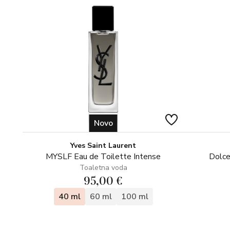
Novo
Yves Saint Laurent
MYSLF Eau de Toilette Intense
Dolce
Toaletna voda
95,00 €
40 ml
60 ml
100 ml