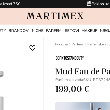
a iznad 75€
Poklon uz 
UTY
BRANDOVI
NICHE
PARFEMI
SETOVI
MAKEUP
NJEG
Početna
Parfemi
Parfemske vo
Mud Eau de Pa
Parfemska voda
SKU: BTS724
199,00 €