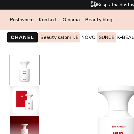
Besplatna dostav
Poslovnice
Kontakt
O nama
Beauty blog
PONUDE I AKCIJE
Beauty saloni
NOVO
SUNCE
K-BEA