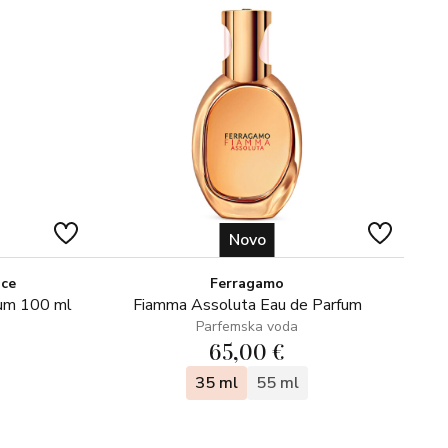
Novo
ice
Ferragamo
fum 100 ml
Fiamma Assoluta Eau de Parfum
Parfemska voda
65,00 €
35 ml
55 ml