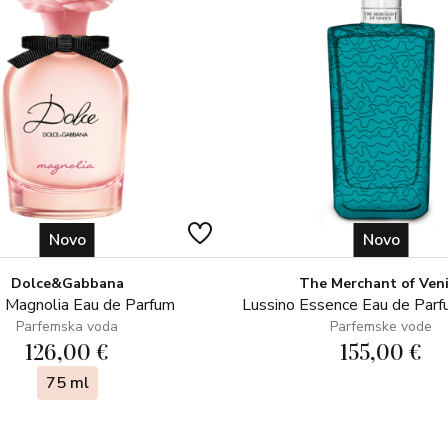
Novo
Novo
Dolce&Gabbana
The Merchant of Ven
 Magnolia Eau de Parfum
Lussino Essence Eau de Par
Parfemska voda
Parfemske vode
126,00 €
155,00 €
75 ml