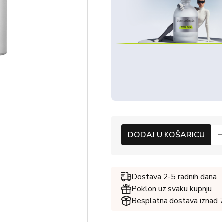
DODAJ U KOŠARICU
Dostava 2-5 radnih dana
Poklon uz svaku kupnju
Besplatna dostava iznad