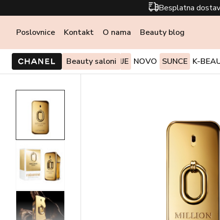
Besplatna dostav
Poslovnice
Kontakt
O nama
Beauty blog
PONUDE I AKCIJE
Beauty saloni
NOVO
SUNCE
K-BEA