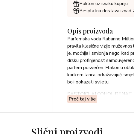
Poklon uz svaku kupnju
Besplatna dostava iznad
Opis proizvoda
Parfemska voda Rabanne Million G
pravila klasične vizije muževnos
je, moćnija i smionija nego ikad pr
drsku profinjenost samouvjerenog
parfem posvećen. Flakon u obli
karikom lanca, odražavajući sm
boji pokazati svijetu.
SASTOJCI: ALCOHOL DENAT.
Pročitaj više
METHOXYDIBENZOYLMETHAN
IONONE, HYDROXYCITRONELL
TRIS(TETRAMETHYLHYDROXY
EUGENOL, GERANIOL, CI 1914
Slični proizvodi