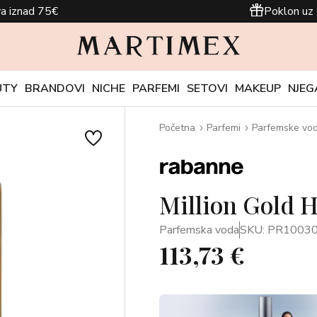
a iznad 75€
Poklon uz 
UTY
BRANDOVI
NICHE
PARFEMI
SETOVI
MAKEUP
NJEG
Početna
Parfemi
Parfemske vo
Million Gold 
Parfemska voda
SKU: PR1003
113,73 €