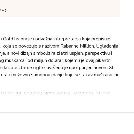
 75€
old hrabra je i odvažna interpretacija koja prepisuje
ti koja se povezuje s nazivom Rabanne Million. Uglađenija
ije, a novi dizajn simbolizira zlatni uspjeh, perspektivu i
 muškarca „od milijun dolara”, kojemu je ovaj pikantni
ku kultne zlatne cigle savršeno je upotpunjen novom XL
jelost i muževno samopouzdanje koje se takav muškarac ne
, PARFUM (FRAGRANCE), AQUA (WATER), BUTYL
E, LIMONENE, COUMARIN, ALPHA-ISOMETHYL
AL, LINALOOL, ALCOHOL,
PIPERIDINOL) CITRATE, CINNAMAL, CITRAL,
0 (YELLOW 5), CI 14700 (RED 4).