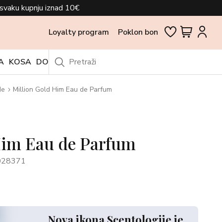
svaku kupnju iznad 10€
Loyalty program
Poklon bon
A
KOSA
DODACI
OUTLET
de
Million Gold Him Eau de Parfum
Him Eau de Parfum
028371
Nova ikona Scentologije je