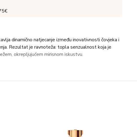
 75€
lja dinamično natjecanje između inovativnosti čovjeka i
nja. Rezultat je ravnoteža: topla senzualnost koja je
ježem, okrepljujućem mirisnom iskustvu.