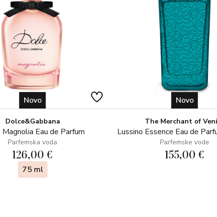
Novo
Novo
Dolce&Gabbana
The Merchant of Ven
 Magnolia Eau de Parfum
Lussino Essence Eau de Par
Parfemska voda
Parfemske vode
126,00 €
155,00 €
75 ml