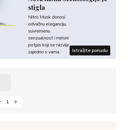
stigla
Nitro Musk donosi
odvažnu eleganciju,
suvremenu
senzualnost i mirisni
potpis koji se razvija
Istražite ponudu
zajedno s vama.