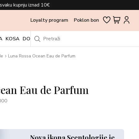
svaku kupnju iznad 10€
Loyalty program
Poklon bon
A
KOSA
DODACI
OUTLET
de
Luna Rossa Ocean Eau de Parfum
ean Eau de Parfum
000
Nova ikona Scentologije je