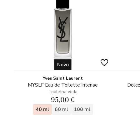
Novo
Yves Saint Laurent
MYSLF Eau de Toilette Intense
Dolce
Toaletna voda
95,00 €
40 ml
60 ml
100 ml