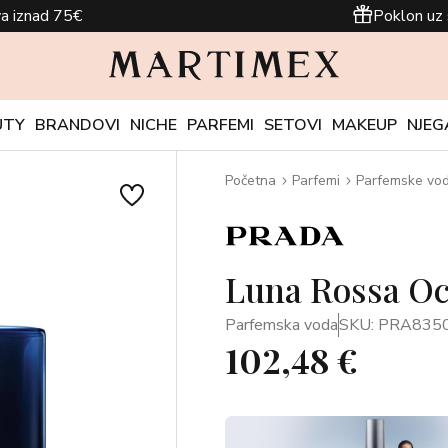
a iznad 75€
Poklon uz 
UTY
BRANDOVI
NICHE
PARFEMI
SETOVI
MAKEUP
NJEG
Početna
Parfemi
Parfemske vo
Luna Rossa Oc
Parfemska voda
SKU: PRA835
102,48 €