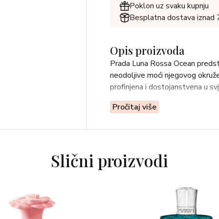
Poklon uz svaku kupnju
Besplatna dostava iznad
Opis proizvoda
Prada Luna Rossa Ocean predstav
neodoljive moći njegovog okruže
profinjena i dostojanstvena u sv
Pročitaj više
Slični proizvodi