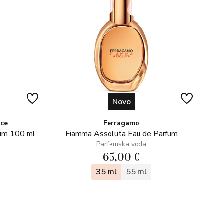
Novo
ice
Ferragamo
fum 100 ml
Fiamma Assoluta Eau de Parfum
Parfemska voda
65,00 €
35 ml
55 ml