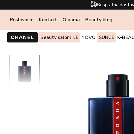
Besplatna dostav
Poslovnice
Kontakt
O nama
Beauty blog
PONUDE I AKCIJE
Beauty saloni
NOVO
SUNCE
K-BEA