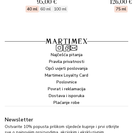
95,00 €
126,00 €
40 ml
60 ml
100 ml
75 ml
BAZNE NOTE
Miris se zatvara senzualnom bazom cedrovine, stvarajući
profinjenu, drvenastu i modernu kompoziciju.
Najčešća pitanja
Pravila privatnosti
Opći uvjeti poslovanja
Martimex Loyalty Card
Poslovnice
Povrat i reklamacija
Dostava i isporuka
Plaćanje robe
Newsletter
Ostvarite 10% popusta prilikom sljedeće kupnje i prvi otkrijte
sve o najnovijim proizvodima, akcijskim i ekskluzivnim