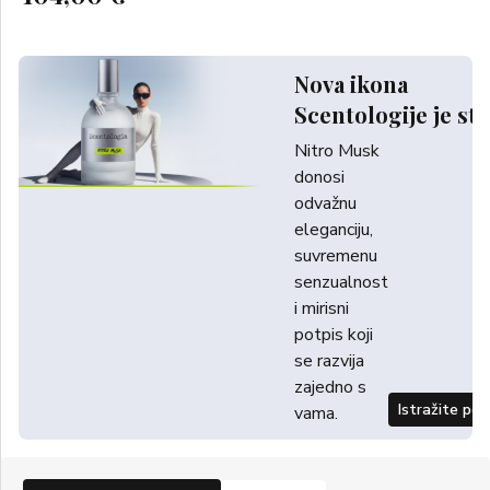
Nova ikona
Scentologije je sti
Nitro Musk
donosi
odvažnu
eleganciju,
suvremenu
senzualnost
i mirisni
potpis koji
se razvija
zajedno s
Istražite po
vama.