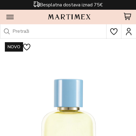
Besplatna dostava iznad 75€
NOVO