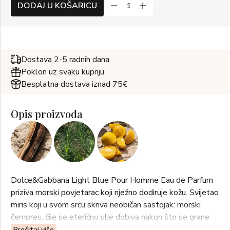
DODAJ U KOŠARICU
Dostava 2-5 radnih dana
Poklon uz svaku kupnju
Besplatna dostava iznad 75€
Opis proizvoda
Dolce&Gabbana Light Blue Pour Homme Eau de Parfum
priziva morski povjetarac koji nježno dodiruje kožu. Svijetao
miris koji u svom srcu skriva neobičan sastojak: morski
čempres, čije se eterično ulje dobiva nakon što se grane
urone u morsku vodu. Aromatične note stapaju se sa
Pročitaj više