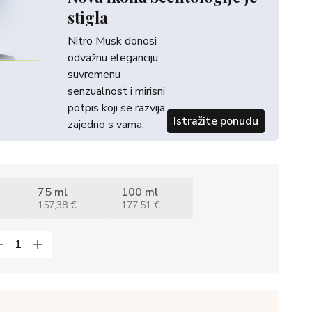
stigla
Nitro Musk donosi
odvažnu eleganciju,
suvremenu
senzualnost i mirisni
potpis koji se razvija
Istražite ponudu
zajedno s vama.
75 ml
100 ml
157,38 €
177,51 €