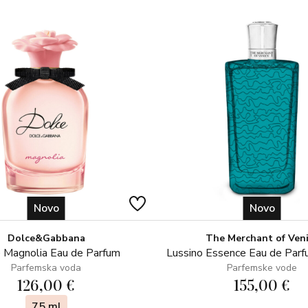
Novo
Novo
Dolce&Gabbana
The Merchant of Ven
 Magnolia Eau de Parfum
Lussino Essence Eau de Par
Parfemska voda
Parfemske vode
126,00 €
155,00 €
75 ml