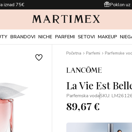
a iznad 75€
Poklon uz 
UTY
BRANDOVI
NICHE
PARFEMI
SETOVI
MAKEUP
NJEG
Početna
Parfemi
Parfemske vo
La Vie Est Bel
Parfemska voda
SKU: LM2612
89,67 €