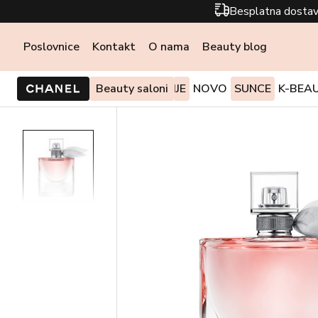
Besplatna dostav
Poslovnice
Kontakt
O nama
Beauty blog
PONUDE I AKCIJE
Beauty saloni
NOVO
SUNCE
K-BEA