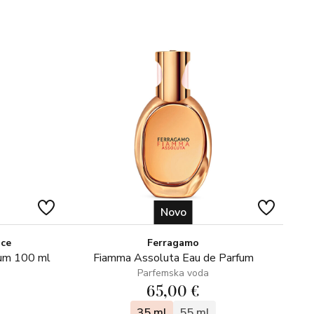
Novo
ice
Ferragamo
fum 100 ml
Fiamma Assoluta Eau de Parfum
Parfemska voda
65,00 €
35 ml
55 ml