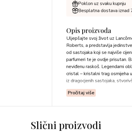
Poklon uz svaku kupnju
Besplatna dostava iznad
Opis proizvoda
Uljepšajte svoj život uz Lancôme
Roberts, a predstavlja jedinstven
od sastojaka koji se najviše cij
parfumeri te je ovdje prisutan. 
neviđenu raskoš. Legendarni obli
cristal – kristalni trag osmijeha
iz dragocjenih sastojaka, stvorivš
Pročitaj više
Slični proizvodi