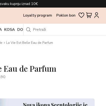
svaku kupnju iznad 10€
Loyalty program
Poklon bon
A
KOSA
DODACI
OUTLET
de
La Vie Est Belle Eau de Parfum
le Eau de Parfum
690
Nova ikona Scentologije je