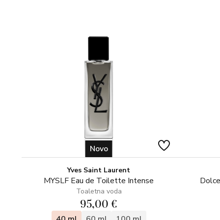
Novo
Yves Saint Laurent
MYSLF Eau de Toilette Intense
Dolce
Toaletna voda
95,00 €
40 ml
60 ml
100 ml