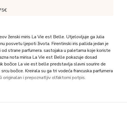
 75€
ov ženski miris La Vie est Belle. Utjelovljuje ga Julia
u posvetu ljepoti života. Firentinski iris pallida jedan je
eni od strane parfumera. sastojaka u paletama koje koriste
Bazna nota mirisa La Vie est Belle pokazuje dosad
k bočice La vie est belle predstavlja slavni sourire de
 u srcu bočice. Kreirala su ga tri vodeća francuska parfumera
i originalan i prepoznatljiv olfaktorni potpis.