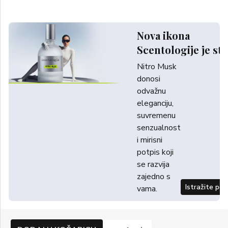
Nova ikona
Scentologije je sti
Nitro Musk
donosi
odvažnu
eleganciju,
suvremenu
senzualnost
i mirisni
potpis koji
se razvija
zajedno s
Istražite po
vama.