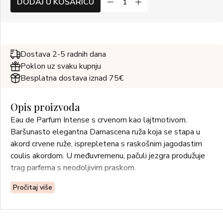
DODAJ U KOŠARICU
Dostava 2-5 radnih dana
Poklon uz svaku kupnju
Besplatna dostava iznad 75€
Opis proizvoda
Eau de Parfum Intense s crvenom kao lajtmotivom.
Baršunasto elegantna Damascena ruža koja se stapa u
akord crvene ruže, isprepletena s raskošnim jagodastim
coulis akordom. U međuvremenu, pačuli jezgra produžuje
trag parfema s neodoljivim praskom.
Pročitaj više