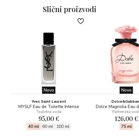
Slični proizvodi
Novo
Novo
Yves Saint Laurent
Dolce&Gabba
MYSLF Eau de Toilette Intense
Dolce Magnolia Eau 
Toaletna voda
Parfemska vod
95,00 €
126,00 €
40 ml
60 ml
100 ml
75 ml