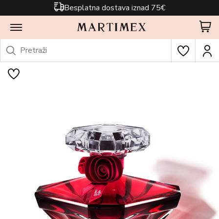
Besplatna dostava iznad 75€