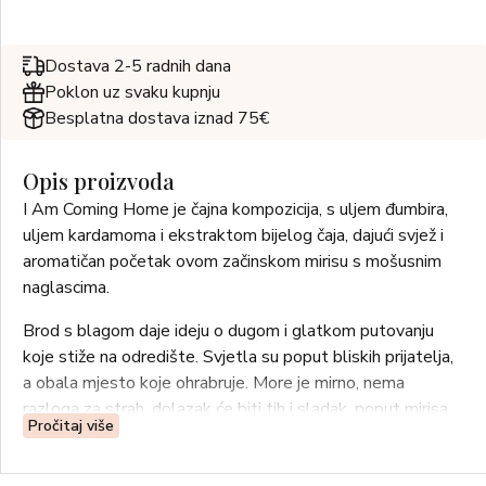
Dostava 2-5 radnih dana
Poklon uz svaku kupnju
Besplatna dostava iznad 75€
Opis proizvoda
I Am Coming Home je čajna kompozicija, s uljem đumbira,
uljem kardamoma i ekstraktom bijelog čaja, dajući svjež i
aromatičan početak ovom začinskom mirisu s mošusnim
naglascima.
Brod s blagom daje ideju o dugom i glatkom putovanju
koje stiže na odredište. Svjetla su poput bliskih prijatelja,
a obala mjesto koje ohrabruje. More je mirno, nema
razloga za strah, dolazak će biti tih i sladak, poput mirisa.
Pročitaj više
OLFAKTIVNE NOTE
Bergamot, citrusi, ružičasti papar, akord čaja od jasmina,