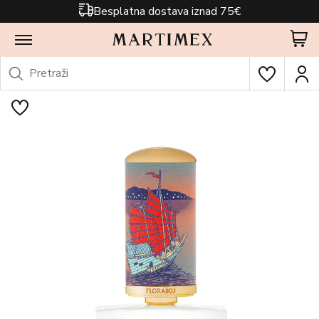
Besplatna dostava iznad 75€