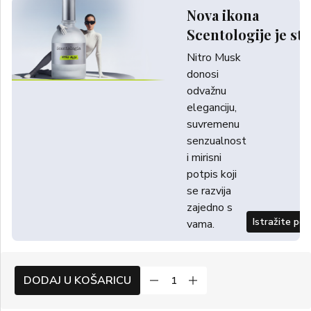
Nova ikona
Scentologije je sti
Nitro Musk
donosi
odvažnu
eleganciju,
suvremenu
senzualnost
i mirisni
potpis koji
se razvija
zajedno s
Istražite po
vama.
DODAJ U KOŠARICU