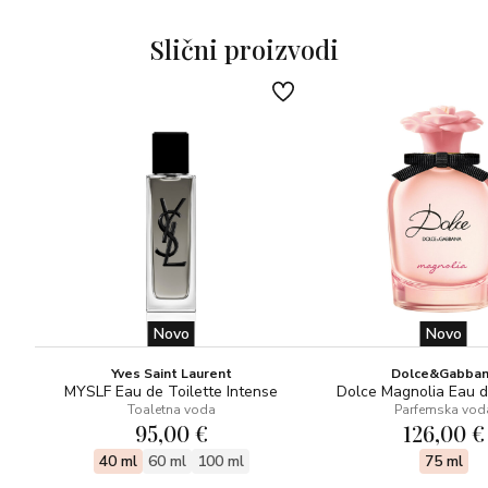
cedrovina, guaiacwood, note jantara.
Slični proizvodi
Novo
Novo
Yves Saint Laurent
Dolce&Gabba
MYSLF Eau de Toilette Intense
Dolce Magnolia Eau 
Toaletna voda
Parfemska vod
95,00 €
126,00 €
40 ml
60 ml
100 ml
75 ml