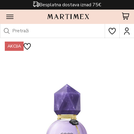
Besplatna dostava iznad 75€
AKCIJA