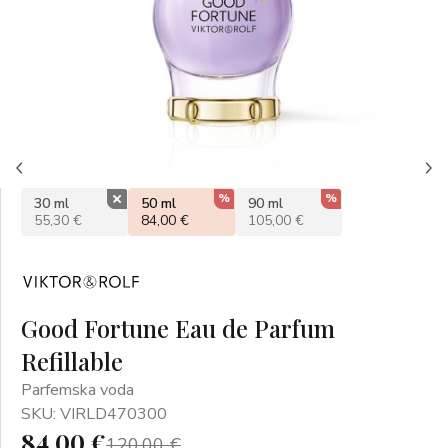
%
%
%
30 ml
50 ml
90 ml
55,30 €
84,00 €
105,00 €
Good Fortune Eau de Parfum
Refillable
Parfemska voda
SKU: VIRLD470300
84,00 €
120,00 €