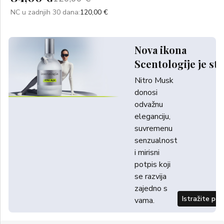
NC u zadnjih 30 dana:
120,00 €
Nova ikona
Scentologije je sti
Nitro Musk
donosi
odvažnu
eleganciju,
suvremenu
senzualnost
i mirisni
potpis koji
se razvija
zajedno s
Istražite po
vama.