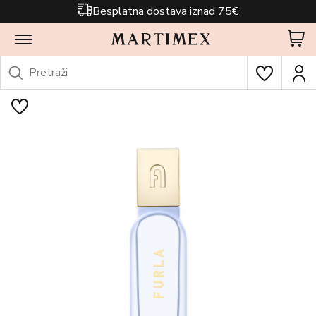
Besplatna dostava iznad 75€