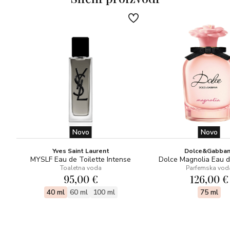
Novo
Novo
Yves Saint Laurent
Dolce&Gabba
MYSLF Eau de Toilette Intense
Dolce Magnolia Eau 
Toaletna voda
Parfemska vod
95,00 €
126,00 €
40 ml
60 ml
100 ml
75 ml