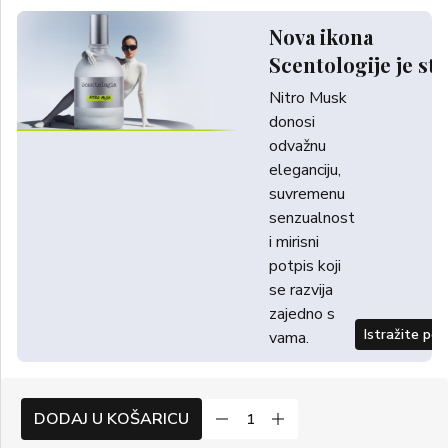
Nova ikona
Scentologije je sti
Nitro Musk
donosi
odvažnu
eleganciju,
suvremenu
senzualnost
i mirisni
potpis koji
se razvija
zajedno s
Istražite po
vama.
DODAJ U KOŠARICU