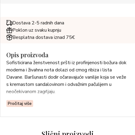
Dostava 2-5 radnih dana
Poklon uz svaku kupnju
Besplatna dostava iznad 75€
Opis proizvoda
Sofisticirana ženstvenost pršti iz profinjenosti božura dok
moderna i živahna nota dolazi od crnog ribiza i lista
Davane. Baršunasti dodir očaravajuće vanilije koja se veže
s kremastom sandalovinom i odvažnim pačulijem u
neočekivanom zagrljaju.
Pročitaj više
Slični proizvodi