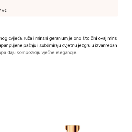
 75€
g cvijeća, ruža i mirisni geranium je ono što čini ovaj miris
apar plijene pažnju i sublimiraju cvjetnu jezgru u izvanredan
lopa daju kompoziciju vječne elegancije.