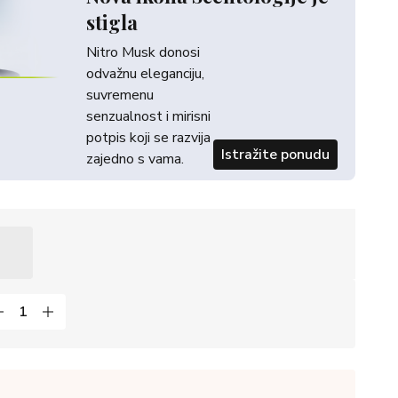
stigla
Nitro Musk donosi
odvažnu eleganciju,
suvremenu
senzualnost i mirisni
potpis koji se razvija
Istražite ponudu
zajedno s vama.