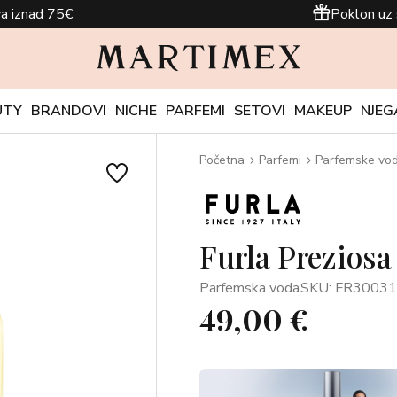
a iznad 75€
Poklon uz 
UTY
BRANDOVI
NICHE
PARFEMI
SETOVI
MAKEUP
NJEG
Početna
Parfemi
Parfemske vo
Furla Prezios
Parfemska voda
SKU: FR3003
49,00 €