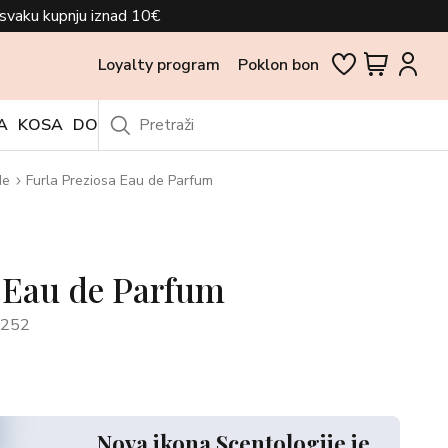
svaku kupnju iznad 10€
Loyalty program
Poklon bon
A
KOSA
DODACI
OUTLET
de
Furla Preziosa Eau de Parfum
a Eau de Parfum
1252
Nova ikona Scentologije je