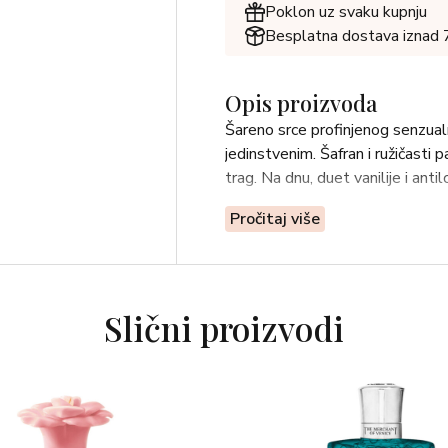
Poklon uz svaku kupnju
Besplatna dostava iznad
Opis proizvoda
Šareno srce profinjenog senzualno
jedinstvenim. Šafran i ružičasti p
trag. Na dnu, duet vanilije i anti
Pročitaj više
Slični proizvodi