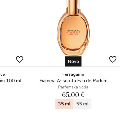
Novo
ice
Ferragamo
fum 100 ml
Fiamma Assoluta Eau de Parfum
Parfemska voda
65,00 €
35 ml
55 ml