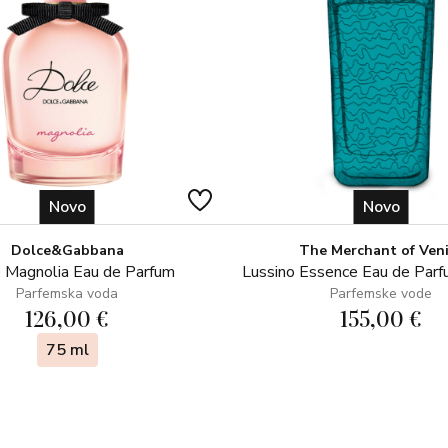
Novo
Novo
Dolce&Gabbana
The Merchant of Ven
 Magnolia Eau de Parfum
Lussino Essence Eau de Par
Parfemska voda
Parfemske vode
126,00 €
155,00 €
75 ml