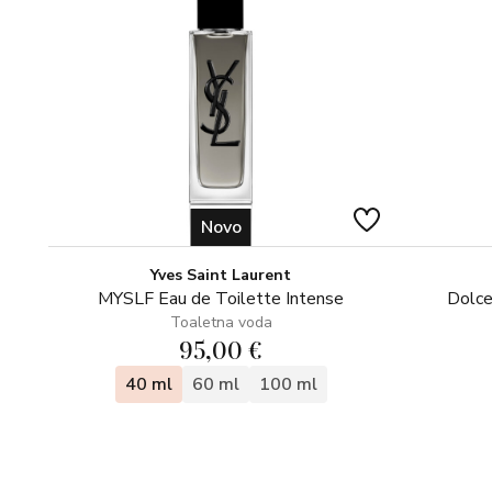
Novo
Yves Saint Laurent
MYSLF Eau de Toilette Intense
Dolce
Toaletna voda
95,00 €
40 ml
60 ml
100 ml