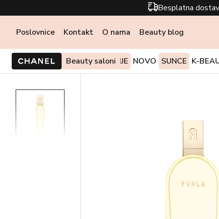
Besplatna dostav
Poslovnice
Kontakt
O nama
Beauty blog
PONUDE I AKCIJE
Beauty saloni
NOVO
SUNCE
K-BEA