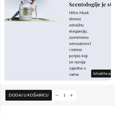
Scentologije je sti
Nitro Musk
donosi
odvažnu
eleganciju,
suvremenu
senzualnost
i mirisni
potpis koji
se razvija
zajedno s
Istražite po
vama.
DODAJ U KOŠARICU