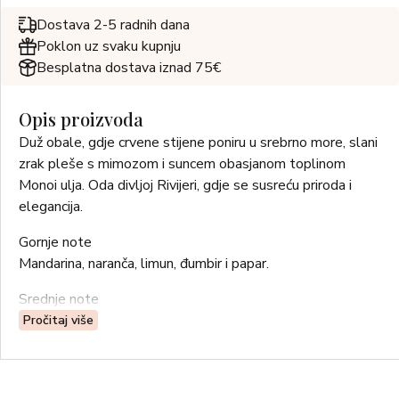
Dostava 2-5 radnih dana
Poklon uz svaku kupnju
Besplatna dostava iznad 75€
Opis proizvoda
Duž obale, gdje crvene stijene poniru u srebrno more, slani
zrak pleše s mimozom i suncem obasjanom toplinom
Monoi ulja. Oda divljoj Rivijeri, gdje se susreću priroda i
elegancija.
Gornje note
Mandarina, naranča, limun, đumbir i papar.
Srednje note
Morski sprej i jodne note, cvjetovi tiare i mimoze, borove
Pročitaj više
note, korijen vetivera.
Bazne note