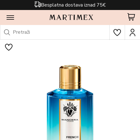
Besplatna dostava iznad 75€