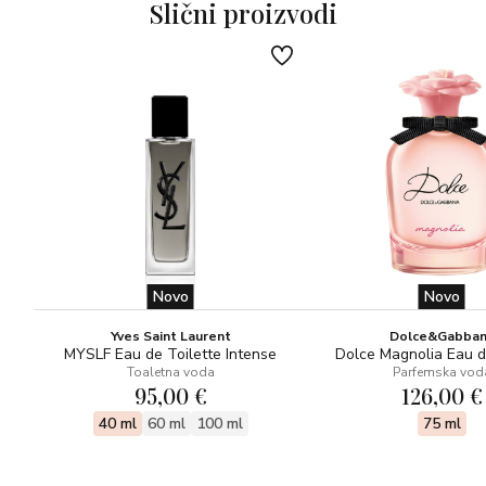
Jantar, morska sol, bijeli mošus.
Slični proizvodi
Novo
Novo
Yves Saint Laurent
Dolce&Gabba
MYSLF Eau de Toilette Intense
Dolce Magnolia Eau 
Toaletna voda
Parfemska vod
95,00 €
126,00 €
40 ml
60 ml
100 ml
75 ml