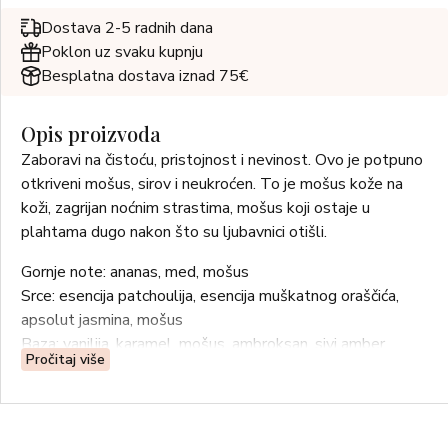
Dostava 2-5 radnih dana
Poklon uz svaku kupnju
Besplatna dostava iznad 75€
Opis proizvoda
Zaboravi na čistoću, pristojnost i nevinost. Ovo je potpuno
otkriveni mošus, sirov i neukroćen. To je mošus kože na
koži, zagrijan noćnim strastima, mošus koji ostaje u
plahtama dugo nakon što su ljubavnici otišli.
Gornje note: ananas, med, mošus
Srce: esencija patchoulija, esencija muškatnog oraščića,
apsolut jasmina, mošus
Baza: vanilija, karamel, mošus, ambroksan, sivi amber,
Pročitaj više
apsolut tonke, ekstrakt ruma
SASTOJCI: ALCOHOL DENAT., FRAGRANCE, WATER,
COUMARIN, BENZYL BENZOATE, CINNAMAL,