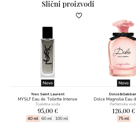
Slični proizvodi
LIMONENE, LINALOOL, FARNESOL, EUGENOL,
ALPHA-ISOMETHYL IONONE, BENZYL SALICYLATE,
BENZYL ALCOHOL, CINNAMYL ALCOHOL, CITRAL,
CITRONELLOL, GERANIOL, ISOEUGENOL
Novo
Novo
Yves Saint Laurent
Dolce&Gabba
MYSLF Eau de Toilette Intense
Dolce Magnolia Eau 
Toaletna voda
Parfemska vod
95,00 €
126,00 €
40 ml
60 ml
100 ml
75 ml