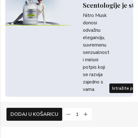
Scentologije je sti
Nitro Musk
donosi
odvažnu
eleganciju,
suvremenu
senzualnost
i mirisni
potpis koji
se razvija
zajedno s
Istražite po
vama.
DODAJ U KOŠARICU