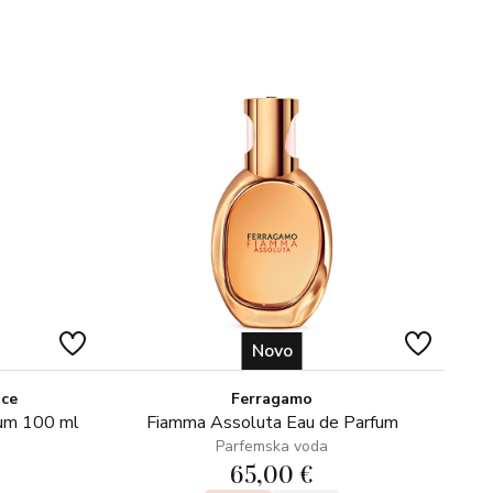
0 (RED 4) CI 60730 (EXT. VIOLET 2)
Novo
ice
Ferragamo
fum 100 ml
Fiamma Assoluta Eau de Parfum
Parfemska voda
65,00 €