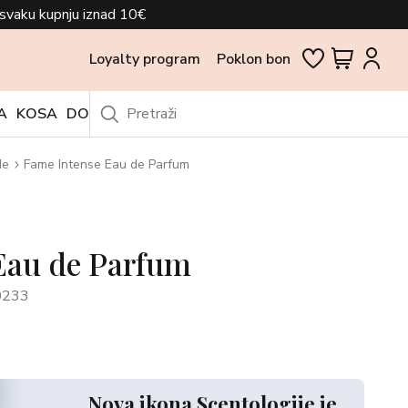
svaku kupnju iznad 10€
Loyalty program
Poklon bon
A
KOSA
DODACI
OUTLET
de
Fame Intense Eau de Parfum
Eau de Parfum
0233
Nova ikona Scentologije je