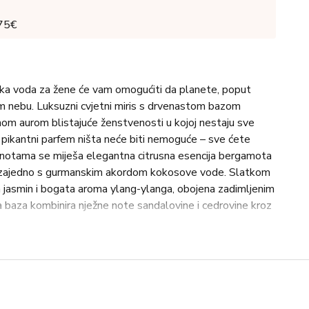
 75€
a voda za žene će vam omogućiti da planete, poput
m nebu. Luksuzni cvjetni miris s drvenastom bazom
nom aurom blistajuće ženstvenosti u kojoj nestaju sve
vi, pikantni parfem ništa neće biti nemoguće – sve ćete
 notama se miješa elegantna citrusna esencija bergamota
ar, zajedno s gurmanskim akordom kokosove vode. Slatkom
 jasmin i bogata aroma ylang-ylanga, obojena zadimljenim
baza kombinira nježne note sandalovine i cedrovine kroz
. PARFUM (FRAGRANCE) AQUA (WATER) BENZYL
ONELLAL BUTYL METHOXYDIBENZOYLMETHANE
A-ISOMETHYL IONONE LIMONENE CITRONELLOL
OL BENZYL BENZOATE CITRAL BENZYL ALCOHOL