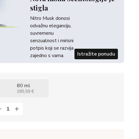
stigla
Nitro Musk donosi
odvažnu eleganciju,
suvremenu
senzualnost i mirisni
potpis koji se razvija
Istražite ponudu
zajedno s vama.
80 ml
185,59 €