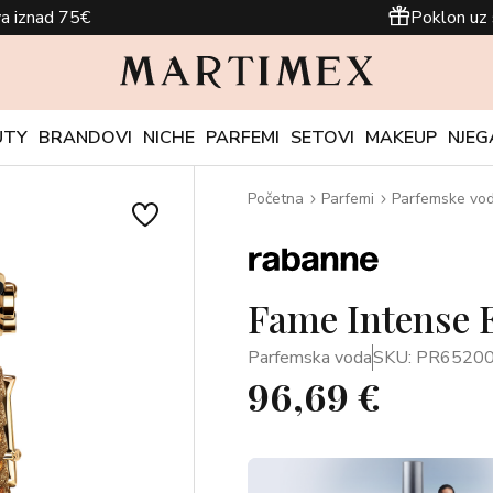
a iznad 75€
Poklon uz 
UTY
BRANDOVI
NICHE
PARFEMI
SETOVI
MAKEUP
NJEG
Početna
Parfemi
Parfemske vo
Fame Intense 
Parfemska voda
SKU: PR6520
96,69 €