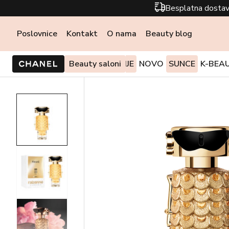
Besplatna dostav
Poslovnice
Kontakt
O nama
Beauty blog
PONUDE I AKCIJE
Beauty saloni
NOVO
SUNCE
K-BEA