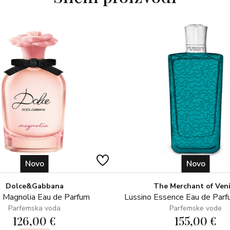
CI 19140 (YELLOW 5) CI 1470
Novo
Novo
Dolce&Gabbana
The Merchant of Ven
 Magnolia Eau de Parfum
Lussino Essence Eau de Par
Parfemska voda
Parfemske vode
126,00 €
155,00 €