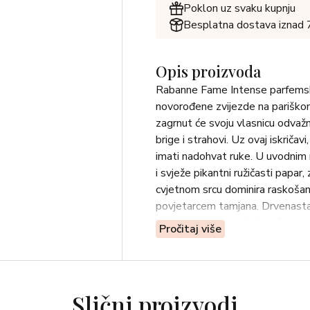
Poklon uz svaku kupnju
Besplatna dostava iznad
Opis proizvoda
Rabanne Fame Intense parfemsk
novorođene zvijezde na pariško
zagrnut će svoju vlasnicu odvaž
brige i strahovi. Uz ovaj iskriča
imati nadohvat ruke. U uvodnim
i svježe pikantni ružičasti pap
cvjetnom srcu dominira raskošan
povjetarcem tamjana. Drvenasta 
koje probija senzualni mošus.
Pročitaj više
SASTOJCI: ALCOHOL DENAT
SALICYLATE HYDROXYCITR
LINALOOL COUMARIN ALPH
Slični proizvodi
GERANIOL CINNAMYL ALCOH