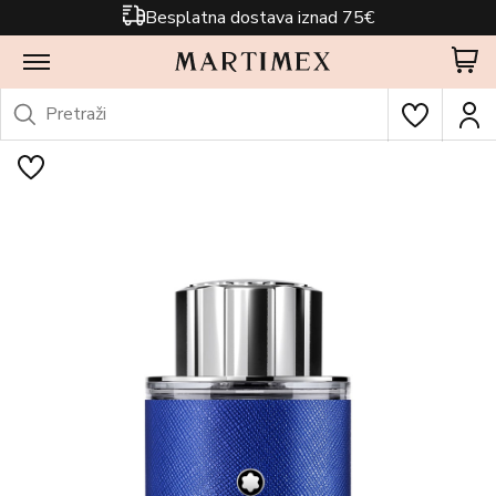
Besplatna dostava iznad 75€