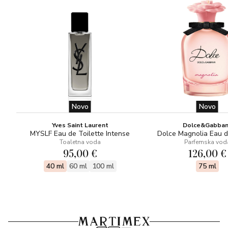
Novo
Novo
Yves Saint Laurent
Dolce&Gabba
MYSLF Eau de Toilette Intense
Dolce Magnolia Eau 
Toaletna voda
Parfemska vod
95,00 €
126,00 €
40 ml
60 ml
100 ml
75 ml