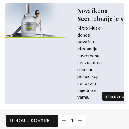
Nova ikona
Scentologije je sti
Nitro Musk
donosi
odvažnu
eleganciju,
suvremenu
senzualnost
i mirisni
potpis koji
se razvija
zajedno s
Istražite po
vama.
DODAJ U KOŠARICU