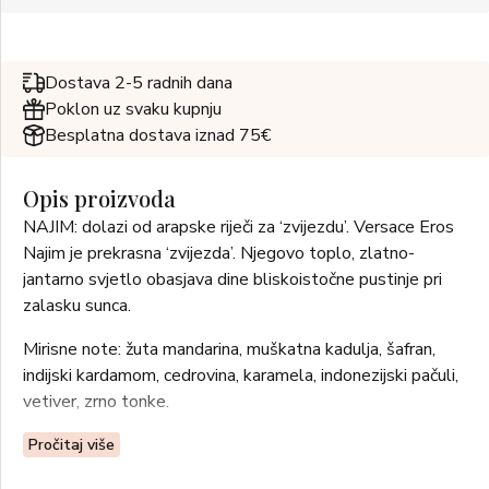
Dostava 2-5 radnih dana
Poklon uz svaku kupnju
Besplatna dostava iznad 75€
Opis proizvoda
NAJIM: dolazi od arapske riječi za ‘zvijezdu’. Versace Eros
Najim je prekrasna ‘zvijezda’. Njegovo toplo, zlatno-
jantarno svjetlo obasjava dine bliskoistočne pustinje pri
zalasku sunca.
Mirisne note: žuta mandarina, muškatna kadulja, šafran,
indijski kardamom, cedrovina, karamela, indonezijski pačuli,
vetiver, zrno tonke.
Mirisna obitelj: AROMATIČNO – JANTARNA
Pročitaj više