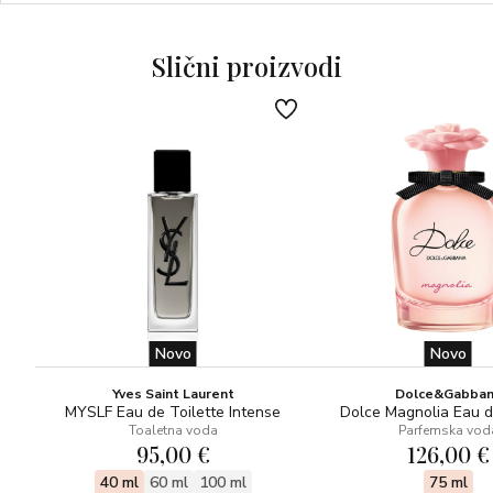
Slični proizvodi
Novo
Novo
Yves Saint Laurent
Dolce&Gabba
MYSLF Eau de Toilette Intense
Dolce Magnolia Eau 
Toaletna voda
Parfemska vod
95,00 €
126,00 €
40 ml
60 ml
100 ml
75 ml