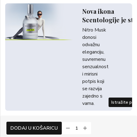
Nova ikona
Scentologije je sti
Nitro Musk
donosi
odvažnu
eleganciju,
suvremenu
senzualnost
i mirisni
potpis koji
se razvija
zajedno s
Istražite po
vama.
DODAJ U KOŠARICU