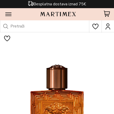
Besplatna dostava iznad 75€