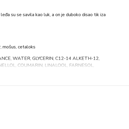
ja leđa su se savila kao luk, a on je duboko disao tik iza
r, mošus, cetaloks
NCE, WATER, GLYCERIN, C12-14 ALKETH-12,
NELLOL, COUMARIN, LINALOOL, FARNESOL,