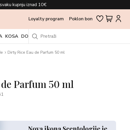
svaku kupnju iznad 10€
Loyalty program
Poklon bon
A
KOSA
DODACI
OUTLET
de
Dirty Rice Eau de Parfum 50 ml
 de Parfum 50 ml
81
Nova ikona Scentologije je