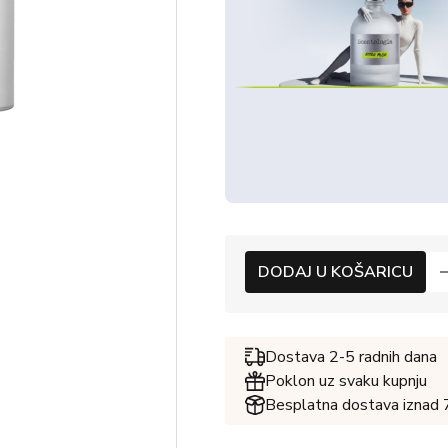
DODAJ U KOŠARICU
Dostava 2-5 radnih dana
Poklon uz svaku kupnju
Besplatna dostava iznad