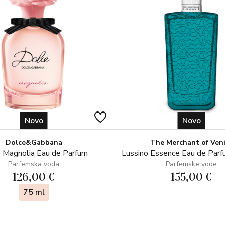
Novo
Novo
Dolce&Gabbana
The Merchant of Ven
 Magnolia Eau de Parfum
Lussino Essence Eau de Par
Parfemska voda
Parfemske vode
126,00 €
155,00 €
75 ml