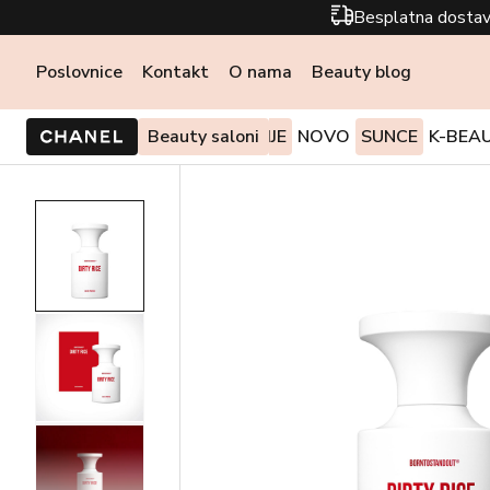
Besplatna dostav
Poslovnice
Kontakt
O nama
Beauty blog
PONUDE I AKCIJE
Beauty saloni
NOVO
SUNCE
K-BEA