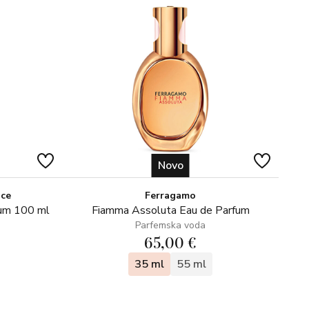
Novo
ice
Ferragamo
fum 100 ml
Fiamma Assoluta Eau de Parfum
Parfemska voda
65,00 €
35 ml
55 ml