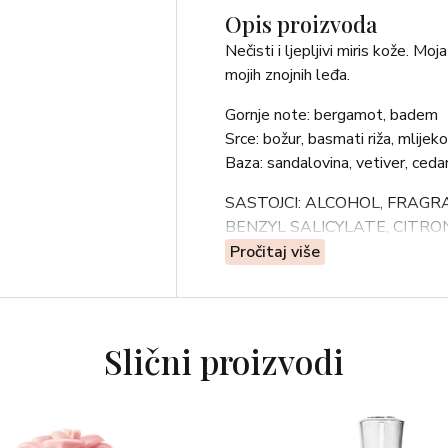
Opis proizvoda
Nečisti i ljepljivi miris kože. Mo
mojih znojnih leđa.
Gornje note: bergamot, badem
Srce: božur, basmati riža, mlijeko
Baza: sandalovina, vetiver, ceda
SASTOJCI: ALCOHOL, FRAGRA
BENZYL SALICYLATE, CITRO
LIMONENE, GERANIOL
Pročitaj više
Slični proizvodi