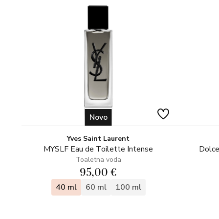
Novo
Yves Saint Laurent
MYSLF Eau de Toilette Intense
Dolce
Toaletna voda
95,00 €
40 ml
60 ml
100 ml