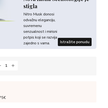
stigla
Nitro Musk donosi
odvažnu eleganciju,
suvremenu
senzualnost i mirisni
potpis koji se razvija
Istražite ponudu
zajedno s vama.
 75€