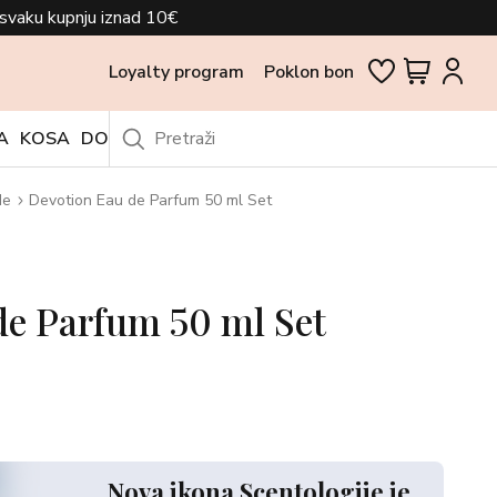
svaku kupnju iznad 10€
Loyalty program
Poklon bon
A
KOSA
DODACI
OUTLET
de
Devotion Eau de Parfum 50 ml Set
de Parfum 50 ml Set
Nova ikona Scentologije je