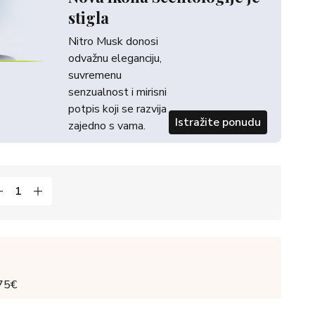
stigla
Nitro Musk donosi
odvažnu eleganciju,
suvremenu
senzualnost i mirisni
potpis koji se razvija
Istražite ponudu
zajedno s vama.
 75€