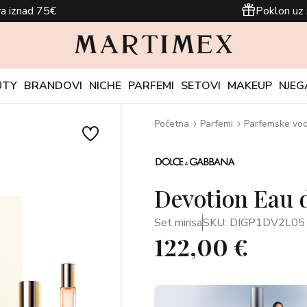
a iznad 75€
Poklon uz 
UTY
BRANDOVI
NICHE
PARFEMI
SETOVI
MAKEUP
NJEG
Početna
Parfemi
Parfemske vo
Devotion Eau 
Set mirisa
SKU: DIGP1DV2L05
122,00 €