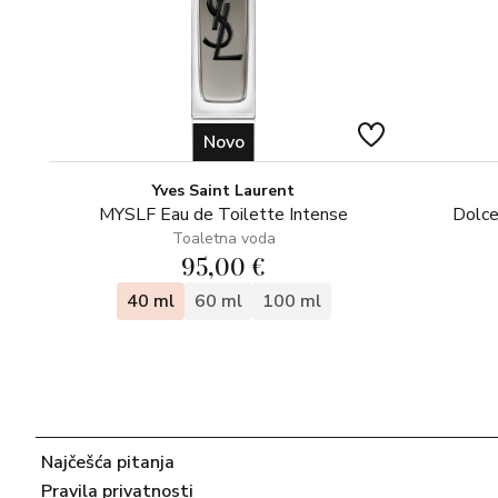
Novo
Yves Saint Laurent
MYSLF Eau de Toilette Intense
Dolce
Toaletna voda
95,00 €
40 ml
60 ml
100 ml
Najčešća pitanja
Pravila privatnosti