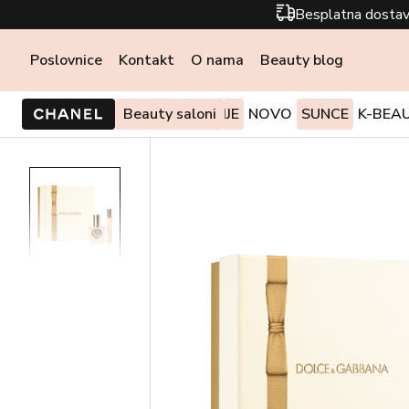
Besplatna dostav
Poslovnice
Kontakt
O nama
Beauty blog
PONUDE I AKCIJE
Beauty saloni
NOVO
SUNCE
K-BEA