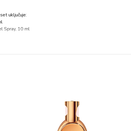
t uključuje:
ml
l Spray, 10 ml