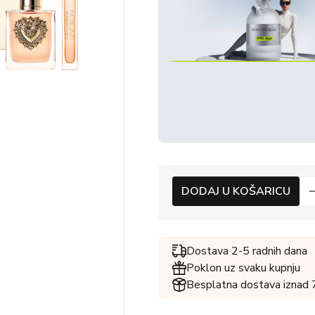
DODAJ U KOŠARICU
Dostava 2-5 radnih dana
Poklon uz svaku kupnju
Besplatna dostava iznad