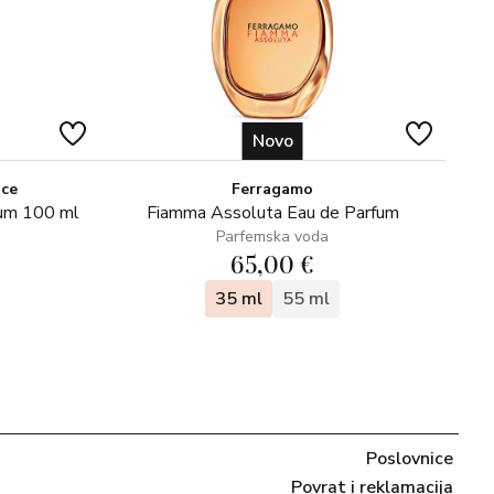
Novo
ice
Ferragamo
fum 100 ml
Fiamma Assoluta Eau de Parfum
Parfemska voda
65,00 €
35 ml
55 ml
Poslovnice
Povrat i reklamacija