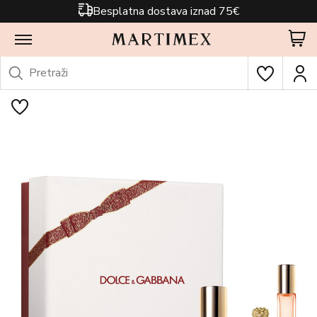
Besplatna dostava iznad 75€