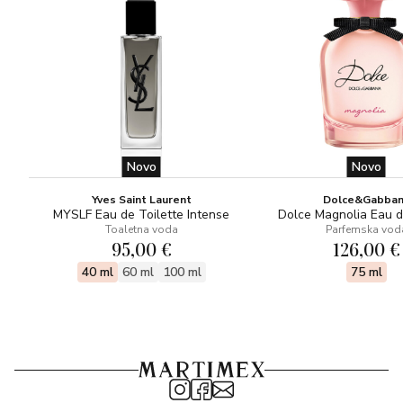
Novo
Novo
Yves Saint Laurent
Dolce&Gabba
MYSLF Eau de Toilette Intense
Dolce Magnolia Eau 
Toaletna voda
Parfemska vod
95,00 €
126,00 €
40 ml
60 ml
100 ml
75 ml