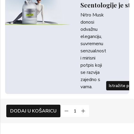
Scentologije je sti
Nitro Musk
donosi
odvažnu
eleganciju,
suvremenu
senzualnost
i mirisni
potpis koji
se razvija
zajedno s
Istražite po
vama.
DODAJ U KOŠARICU