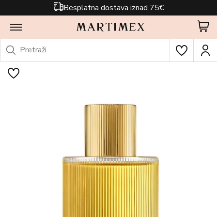
Besplatna dostava iznad 75€