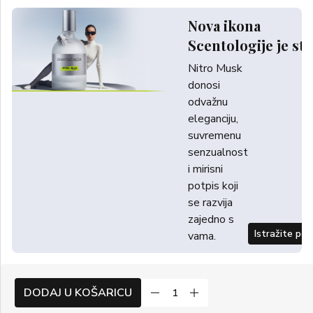
Nova ikona
Scentologije je sti
Nitro Musk
donosi
odvažnu
eleganciju,
suvremenu
senzualnost
i mirisni
potpis koji
se razvija
zajedno s
Istražite po
vama.
DODAJ U KOŠARICU