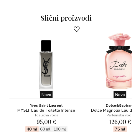
Slični proizvodi
Novo
Novo
Yves Saint Laurent
Dolce&Gabba
MYSLF Eau de Toilette Intense
Dolce Magnolia Eau 
Toaletna voda
Parfemska vod
95,00 €
126,00 €
40 ml
60 ml
100 ml
75 ml