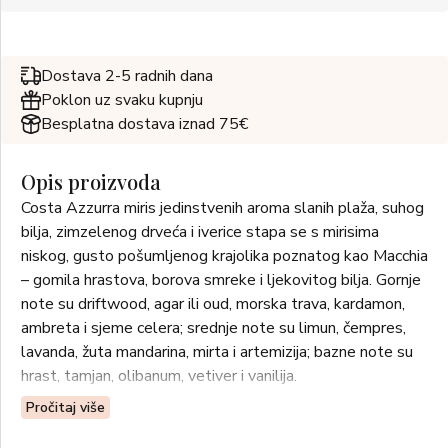
Dostava 2-5 radnih dana
Poklon uz svaku kupnju
Besplatna dostava iznad 75€
Opis proizvoda
Costa Azzurra miris jedinstvenih aroma slanih plaža, suhog
bilja, zimzelenog drveća i iverice stapa se s mirisima
niskog, gusto pošumljenog krajolika poznatog kao Macchia
– gomila hrastova, borova smreke i ljekovitog bilja. Gornje
note su driftwood, agar ili oud, morska trava, kardamon,
ambreta i sjeme celera; srednje note su limun, čempres,
lavanda, žuta mandarina, mirta i artemizija; bazne note su
hrast, tamjan, olibanum, vetiver i vanilija.
Pročitaj više