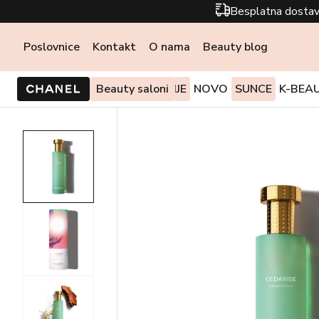
Besplatna dostav
Poslovnice
Kontakt
O nama
Beauty blog
PONUDE I AKCIJE
Beauty saloni
NOVO
SUNCE
K-BEA