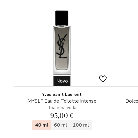
Novo
Yves Saint Laurent
MYSLF Eau de Toilette Intense
Dolce
Toaletna voda
95,00 €
40 ml
60 ml
100 ml