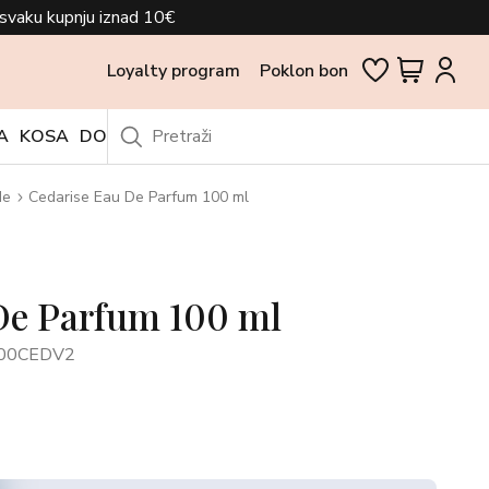
svaku kupnju iznad 10€
Loyalty program
Poklon bon
A
KOSA
DODACI
OUTLET
de
Cedarise Eau De Parfum 100 ml
De Parfum 100 ml
00CEDV2