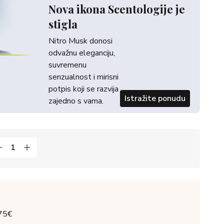
Nova ikona Scentologije je
stigla
Nitro Musk donosi
odvažnu eleganciju,
suvremenu
senzualnost i mirisni
potpis koji se razvija
Istražite ponudu
zajedno s vama.
 75€