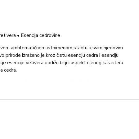
etivera • Esencija cedrovine
 svom amblematičnom istoimenom stablu u svim njegovim
 prirode izraženo je kroz čistu esenciju cedra i esenciju
lje esencije vetivera podižu biljni aspekt njenog karaktera.
a cedra.
a, esencija crnog papra, esencija elemija
ice, esencija geranija
esencija cedrovine, mahovina, esencija pačulija
ola. Njegova formula nudi savršenu alkemiju između
činkom. Njegova hidratantna baza, napravljena od
vedene od organske, etičke i odgovorne šećerne trske,