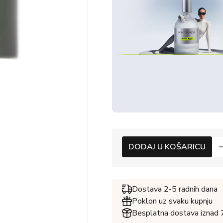
DODAJ U KOŠARICU
Dostava 2-5 radnih dana
Poklon uz svaku kupnju
Besplatna dostava iznad