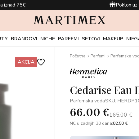
a iznad 75€
Poklon uz 
UTY
BRANDOVI
NICHE
PARFEMI
SETOVI
MAKEUP
NJEG
Početna
Parfemi
Parfemske vo
AKCIJA
Cedarise Eau 
Parfemska voda
SKU: HERDP1
66,00 €
165,00 €
NC u zadnjih 30 dana:
82,50 €