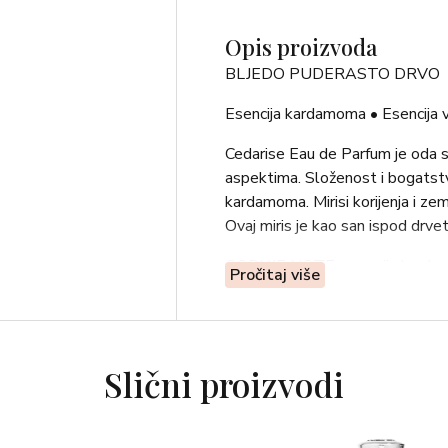
Opis proizvoda
BLJEDO PUDERASTO DRVO
Esencija kardamoma • Esencija v
Cedarise Eau de Parfum je oda
aspektima. Složenost i bogatstvo
kardamoma. Mirisi korijenja i zem
Ovaj miris je kao san ispod drvet
GORNJE NOTE: esencija kardamom
Pročitaj više
NOTE SRCA: absolute lista ljubič
BAZNE NOTE: esencija vetivera, 
Slični proizvodi
Cedarise je čist miris bez alkoh
parfema i kože, s dugotrajnim u
molekule nove generacije, proiz