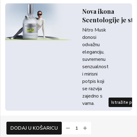
Nova ikona
Scentologije je sti
Nitro Musk
donosi
odvažnu
eleganciju,
suvremenu
senzualnost
i mirisni
potpis koji
se razvija
zajedno s
Istražite po
vama.
DODAJ U KOŠARICU