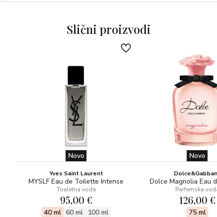
Slični proizvodi
Novo
Novo
Yves Saint Laurent
Dolce&Gabba
MYSLF Eau de Toilette Intense
Dolce Magnolia Eau 
Toaletna voda
Parfemska vod
95,00 €
126,00 €
40 ml
60 ml
100 ml
75 ml