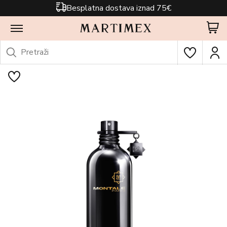
Besplatna dostava iznad 75€