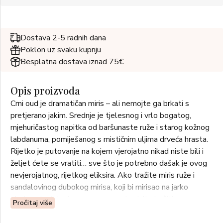
Dostava 2-5 radnih dana
Poklon uz svaku kupnju
Besplatna dostava iznad 75€
Opis proizvoda
Crni oud je dramatičan miris – ali nemojte ga brkati s
pretjerano jakim. Srednje je tjelesnog i vrlo bogatog,
mjehuričastog napitka od baršunaste ruže i starog kožnog
labdanuma, pomiješanog s mističnim uljima drveća hrasta.
Rijetko je putovanje na kojem vjerojatno nikad niste bili i
željet ćete se vratiti… sve što je potrebno dašak je ovog
nevjerojatnog, rijetkog eliksira. Ako tražite miris ruže i
sandalovinog dubokog mirisa, koji bi mirisao na jarko
obojene jastuke harema, ne morate dalje tražiti.
Pročitaj više