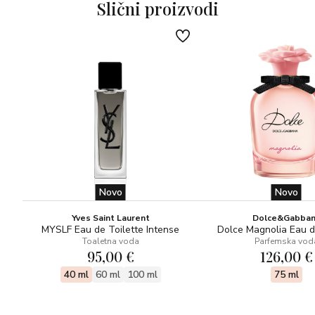
Slični proizvodi
Novo
Novo
Yves Saint Laurent
Dolce&Gabba
MYSLF Eau de Toilette Intense
Dolce Magnolia Eau 
Toaletna voda
Parfemska vod
95,00 €
126,00 €
40 ml
60 ml
100 ml
75 ml