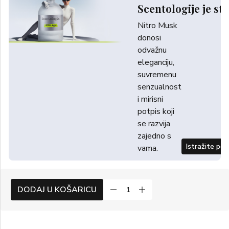
Scentologije je sti
Nitro Musk
donosi
odvažnu
eleganciju,
suvremenu
senzualnost
i mirisni
potpis koji
se razvija
zajedno s
Istražite po
vama.
DODAJ U KOŠARICU