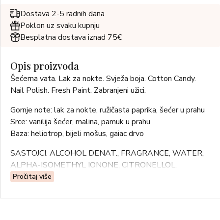
Dostava 2-5 radnih dana
Poklon uz svaku kupnju
Besplatna dostava iznad 75€
Opis proizvoda
Šećerna vata. Lak za nokte. Svježa boja. Cotton Candy.
Nail Polish. Fresh Paint. Zabranjeni užici.
Gornje note: lak za nokte, ružičasta paprika, šećer u prahu
Srce: vanilija šećer, malina, pamuk u prahu
Baza: heliotrop, bijeli mošus, gaiac drvo
SASTOJCI: ALCOHOL DENAT., FRAGRANCE, WATER,
ALPHA-ISOMETHYL IONONE, CITRONELLOL,
COUMARIN, LIMONENE, HYDROXYCITRONELLAL,
Pročitaj više
ISOEUGENOL.