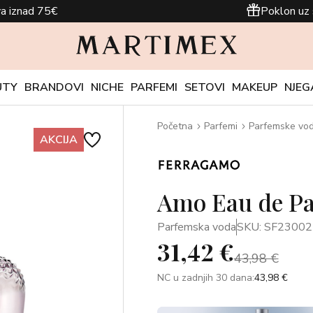
a iznad 75€
Poklon uz 
UTY
BRANDOVI
NICHE
PARFEMI
SETOVI
MAKEUP
NJEG
Početna
Parfemi
Parfemske vo
AKCIJA
Amo Eau de P
Parfemska voda
SKU: SF23002
31,42 €
43,98 €
NC u zadnjih 30 dana:
43,98 €