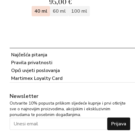
95,00 €
40 ml
60 ml
100 ml
Najčešća pitanja
Pravila privatnosti
Opći uvjeti poslovanja
Martimex Loyalty Card
Newsletter
Ostvarite 10% popusta prilikom sljedeće kupnje i prvi otkrijte
sve o najnovijim proizvodima, akcijskim i ekskluzivnim
ponudama te posebnim događanjima.
Prijava