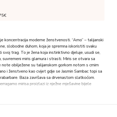
 75€
je koncentracija moderne ženstvenosti. “Amo” – talijanski
ene, slobodne duhom, koja je spremna iskoristiti svaku
iti svoj trag. To je žena koja instinktivno djeluje, usudi se,
suvremeni miris glamura i strasti. Miris se otvara sa
 note obilježene su talijanskom gorkom notom s crnim
gano i ženstveno kao cvijet gdje se Jasmin Sambac topi sa
 rabarbare. Baza završava sa drvenastom slatkoćom.
ragamo mirisa proizlazi iz nježne mješavine bijele
broxa i sandalovine.
vjetna