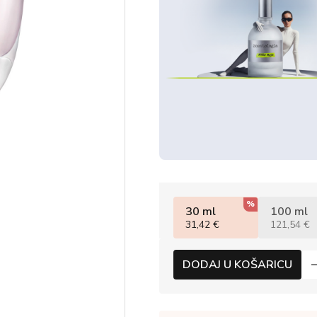
%
30 ml
100 ml
31,42 €
121,54 €
DODAJ U KOŠARICU