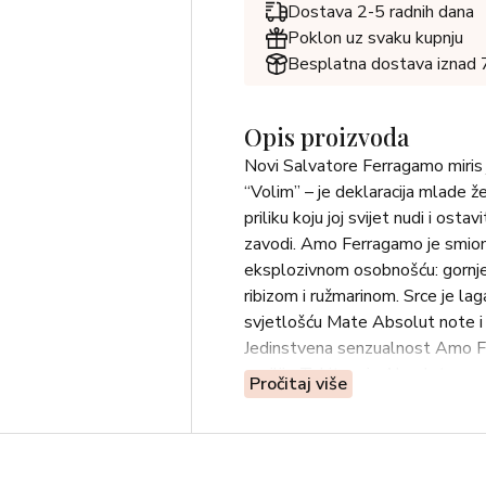
Dostava 2-5 radnih dana
Poklon uz svaku kupnju
Besplatna dostava iznad
Opis proizvoda
Novi Salvatore Ferragamo miris 
“Volim” – je deklaracija mlade ž
priliku koju joj svijet nudi i ostav
zavodi. Amo Ferragamo je smion, 
eksplozivnom osobnošću: gornje
ribizom i ružmarinom. Srce je la
svjetlošću Mate Absolut note i
Jedinstvena senzualnost Amo Fer
vanilije Tahitensis Absolute, am
Pročitaj više
Olfaktivna obitelj: orijentalno-c