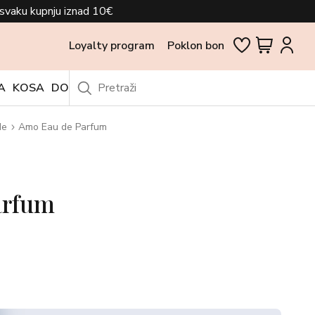
svaku kupnju iznad 10€
Loyalty program
Poklon bon
A
KOSA
DODACI
OUTLET
de
Amo Eau de Parfum
arfum