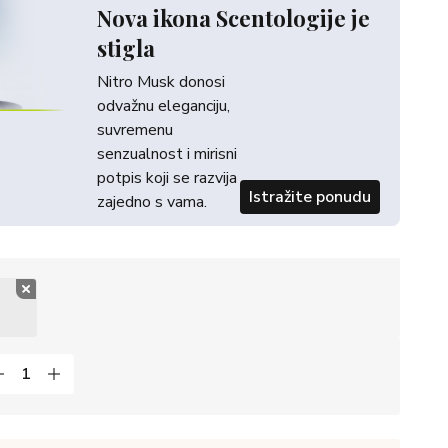
Nova ikona Scentologije je
stigla
Nitro Musk donosi
odvažnu eleganciju,
suvremenu
senzualnost i mirisni
potpis koji se razvija
Istražite ponudu
zajedno s vama.