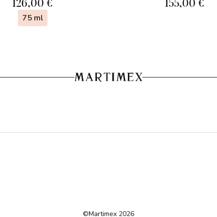
126,00 €
155,00 €
75 ml
©Martimex 2026