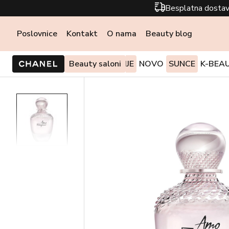
Besplatna dostav
Poslovnice
Kontakt
O nama
Beauty blog
PONUDE I AKCIJE
Beauty saloni
NOVO
SUNCE
K-BEA