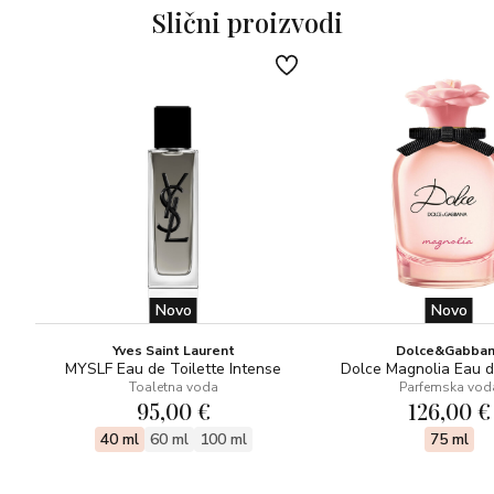
Slični proizvodi
Novo
Novo
Yves Saint Laurent
Dolce&Gabba
MYSLF Eau de Toilette Intense
Dolce Magnolia Eau 
Toaletna voda
Parfemska vod
95,00 €
126,00 €
40 ml
60 ml
100 ml
75 ml