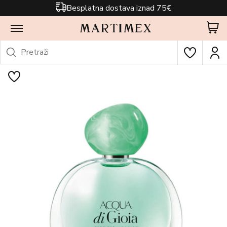
Besplatna dostava iznad 75€