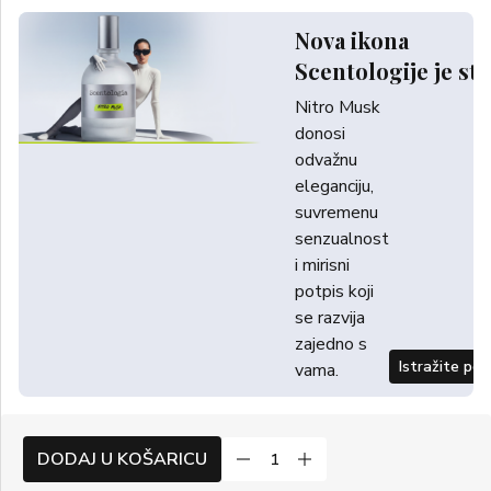
Nova ikona
Scentologije je sti
Nitro Musk
donosi
odvažnu
eleganciju,
suvremenu
senzualnost
i mirisni
potpis koji
se razvija
zajedno s
Istražite po
vama.
DODAJ U KOŠARICU