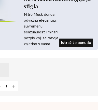
stigla
Nitro Musk donosi
odvažnu eleganciju,
suvremenu
senzualnost i mirisni
potpis koji se razvija
Istražite ponudu
zajedno s vama.