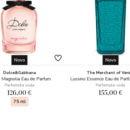
Novo
Novo
Dolce&Gabbana
The Merchant of Ven
 Magnolia Eau de Parfum
Lussino Essence Eau de Par
Parfemska voda
Parfemske vode
126,00 €
155,00 €
75 ml