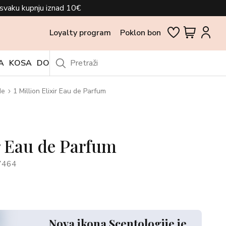
svaku kupnju iznad 10€
Loyalty program
Poklon bon
A
KOSA
DODACI
OUTLET
de
1 Million Elixir Eau de Parfum
ir Eau de Parfum
7464
Nova ikona Scentologije je