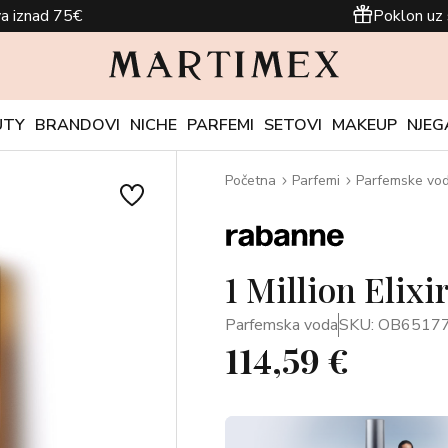
a iznad 75€
Poklon uz 
UTY
BRANDOVI
NICHE
PARFEMI
SETOVI
MAKEUP
NJEG
Početna
Parfemi
Parfemske vo
1 Million Elix
Parfemska voda
SKU: OB6517
114,59 €