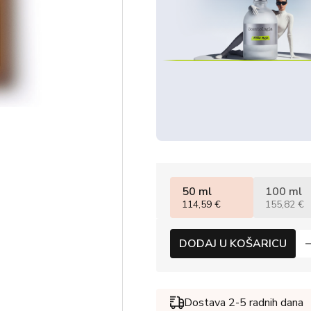
50 ml
100 ml
114,59 €
155,82 €
DODAJ U KOŠARICU
Dostava 2-5 radnih dana