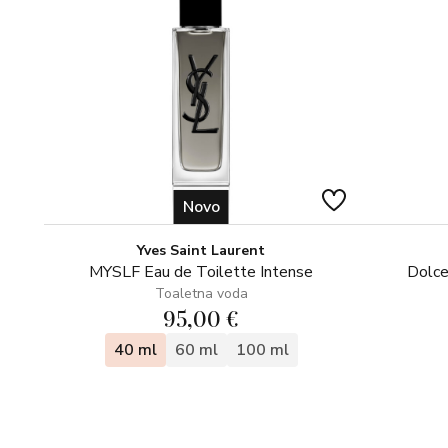
Novo
Yves Saint Laurent
MYSLF Eau de Toilette Intense
Dolce
Toaletna voda
95,00 €
40 ml
60 ml
100 ml