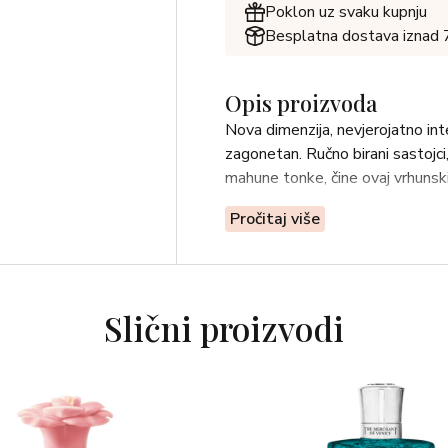
Poklon uz svaku kupnju
Besplatna dostava iznad
Opis proizvoda
Nova dimenzija, nevjerojatno inte
zagonetan. Ručno birani sastojci
mahune tonke, čine ovaj vrhunski 
Pročitaj više
Slični proizvodi