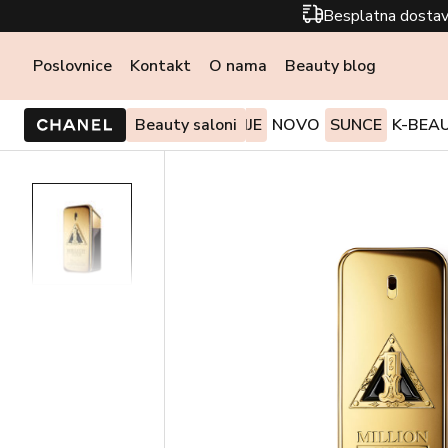
Besplatna dostav
Poslovnice
Kontakt
O nama
Beauty blog
PONUDE I AKCIJE
Beauty saloni
NOVO
SUNCE
K-BEA