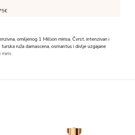
 75€
nzivna, omiljenog 1 Million mirisa. Čvrst, intenzivan i
, turska ruža damascena, osmantus i divlje uzgajane
miris.