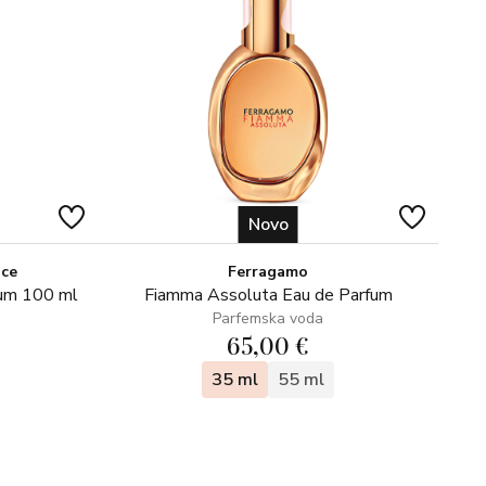
Novo
ice
Ferragamo
fum 100 ml
Fiamma Assoluta Eau de Parfum
Parfemska voda
65,00 €
35 ml
55 ml