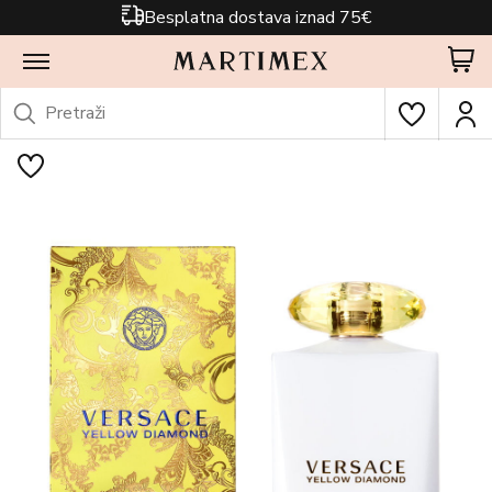
Besplatna dostava iznad 75€