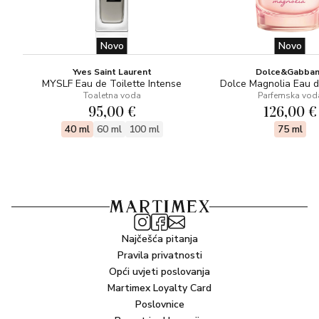
Novo
Novo
Yves Saint Laurent
Dolce&Gabba
MYSLF Eau de Toilette Intense
Dolce Magnolia Eau 
Toaletna voda
Parfemska vod
95,00 €
126,00 €
40 ml
60 ml
100 ml
75 ml
Najčešća pitanja
Pravila privatnosti
Opći uvjeti poslovanja
Martimex Loyalty Card
Poslovnice