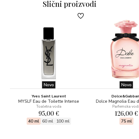
Slični proizvodi
BAZNE NOTE: alzam od jele (absolute), hrastova
mahovina, bijela ambra, indijski vetiver (orpur®),
indonezijski pačuli (orpur®)
Vivascentz™ technology
Novo
Novo
Yves Saint Laurent
Dolce&Gabba
MYSLF Eau de Toilette Intense
Dolce Magnolia Eau 
Toaletna voda
Parfemska vod
95,00 €
126,00 €
40 ml
60 ml
100 ml
75 ml