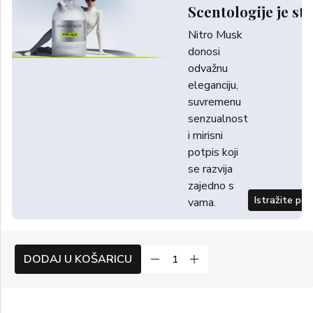
Scentologije je sti
Nitro Musk
donosi
odvažnu
eleganciju,
suvremenu
senzualnost
i mirisni
potpis koji
se razvija
zajedno s
Istražite po
vama.
DODAJ U KOŠARICU