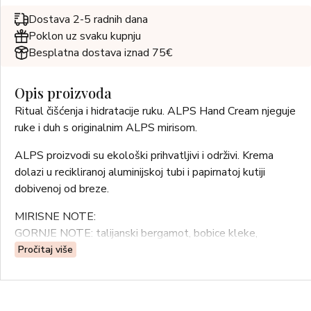
Dostava 2-5 radnih dana
Poklon uz svaku kupnju
Besplatna dostava iznad 75€
Opis proizvoda
Ritual čišćenja i hidratacije ruku. ALPS Hand Cream njeguje
ruke i duh s originalnim ALPS mirisom.
ALPS proizvodi su ekološki prihvatljivi i održivi. Krema
dolazi u recikliranoj aluminijskoj tubi i papirnatoj kutiji
dobivenoj od breze.
MIRISNE NOTE:
GORNJE NOTE: talijanski bergamot, bobice kleke,
španjolski lavandin (grosso), plemeniti lovor, ružmarin,
Pročitaj više
crveni timjan
NOTE SRCA: balzam kanadske smreke, francuska kadulja,
cashmeran, akigalawood ™