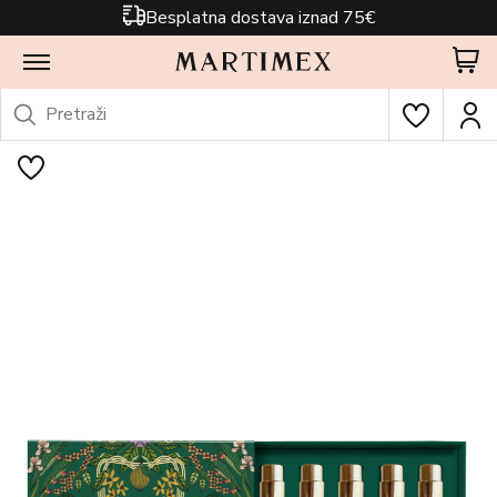
Besplatna dostava iznad 75€