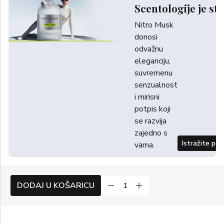
Scentologije je sti
Nitro Musk
donosi
odvažnu
eleganciju,
suvremenu
senzualnost
i mirisni
potpis koji
se razvija
zajedno s
Istražite po
vama.
DODAJ U KOŠARICU