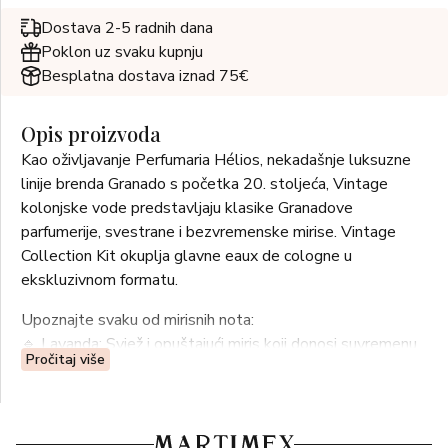
Dostava 2-5 radnih dana
Poklon uz svaku kupnju
Besplatna dostava iznad 75€
Opis proizvoda
Kao oživljavanje Perfumaria Hélios, nekadašnje luksuzne
linije brenda Granado s početka 20. stoljeća, Vintage
kolonjske vode predstavljaju klasike Granadove
parfumerije, svestrane i bezvremenske mirise. Vintage
Collection Kit okuplja glavne eaux de cologne u
ekskluzivnom formatu.
Upoznajte svaku od mirisnih nota:
🔹 Lavanda: Svjež i opuštajući miris koji donosi suvremenu
Pročitaj više
interpretaciju lavande, naglašavajući njezinu rustikalnost i
drvenaste nijanse.
🔹 Limeta Tahiti & Neroli: Miris započinje svježim citrusnim
notama limete, koje se zatim stapaju s cvjetnim i