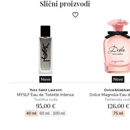
Slični proizvodi
Novo
Novo
Yves Saint Laurent
Dolce&Gabba
MYSLF Eau de Toilette Intense
Dolce Magnolia Eau 
Toaletna voda
Parfemska vod
95,00 €
126,00 €
40 ml
60 ml
100 ml
75 ml