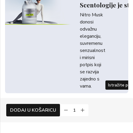
Scentologije je sti
Nitro Musk
donosi
odvažnu
eleganciju,
suvremenu
senzualnost
i mirisni
potpis koji
se razvija
zajedno s
Istražite po
vama.
DODAJ U KOŠARICU