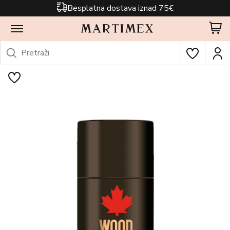
Besplatna dostava iznad 75€