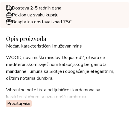
Dostava 2-5 radnih dana
Poklon uz svaku kupnju
Besplatna dostava iznad 75€
Opis proizvoda
Moćan, karakterističan i muževan miris
WOOD, novi muški miris by Dsquared2, otvara se
mediteranskom svježinom kalabrijskog bergamota,
mandarine i limuna sa Sicilije i obogaćen je elegantnim,
oštrim notama đumbira.
Vibrantne note lista od ljubičice i kardamona sa
karakterističnom senzualnošću ambroxa.
Pročitaj više
Moderan spoj bijelog drveća donosi svjetlost dubini i
elegantan karakter vetivera