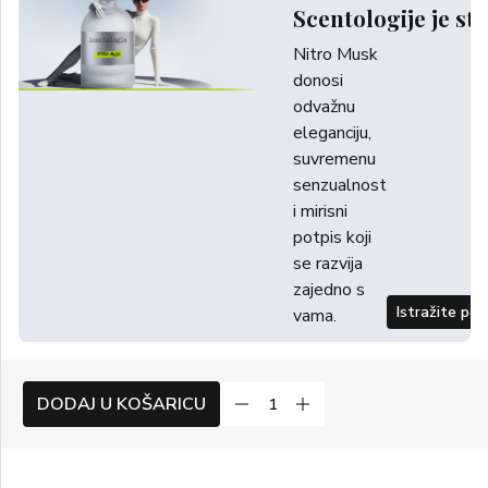
Scentologije je sti
Nitro Musk
donosi
odvažnu
eleganciju,
suvremenu
senzualnost
i mirisni
potpis koji
se razvija
zajedno s
Istražite po
vama.
DODAJ U KOŠARICU