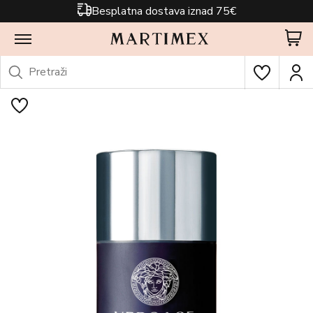
Besplatna dostava iznad 75€