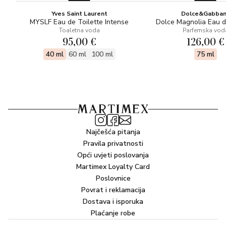
Yves Saint Laurent
Dolce&Gabba
MYSLF Eau de Toilette Intense
Dolce Magnolia Eau 
Toaletna voda
Parfemska vod
95,00 €
126,00 €
40 ml
60 ml
100 ml
75 ml
Najčešća pitanja
Pravila privatnosti
Opći uvjeti poslovanja
Martimex Loyalty Card
Poslovnice
Povrat i reklamacija
Dostava i isporuka
Plaćanje robe