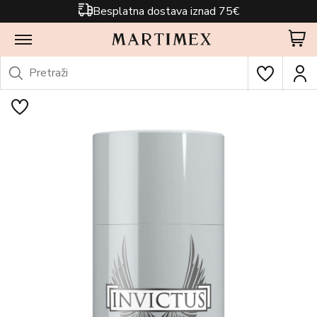
Besplatna dostava iznad 75€