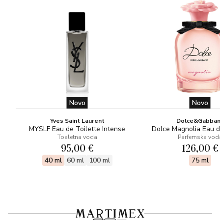
Novo
Novo
Yves Saint Laurent
Dolce&Gabba
MYSLF Eau de Toilette Intense
Dolce Magnolia Eau 
Toaletna voda
Parfemska vod
95,00 €
126,00 €
40 ml
60 ml
100 ml
75 ml