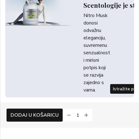
Scentologije je sti
Nitro Musk
donosi
odvažnu
eleganciju,
suvremenu
senzualnost
i mirisni
potpis koji
se razvija
zajedno s
Istražite po
vama.
DODAJ U KOŠARICU