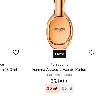
Novo
ice
Ferragamo
fum 100 ml
Fiamma Assoluta Eau de Parfum
Parfemska voda
65,00 €
35 ml
55 ml