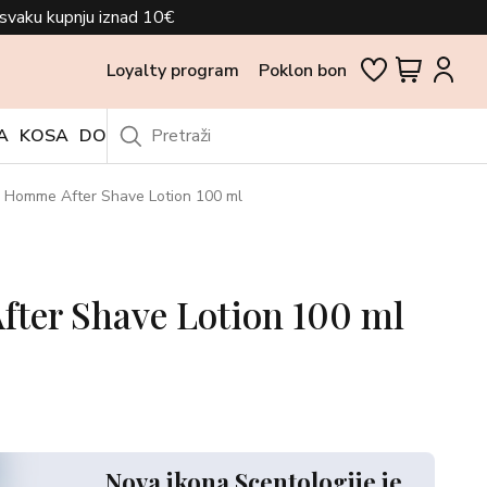
svaku kupnju iznad 10€
Loyalty program
Poklon bon
A
KOSA
DODACI
OUTLET
 Homme After Shave Lotion 100 ml
ter Shave Lotion 100 ml
Nova ikona Scentologije je