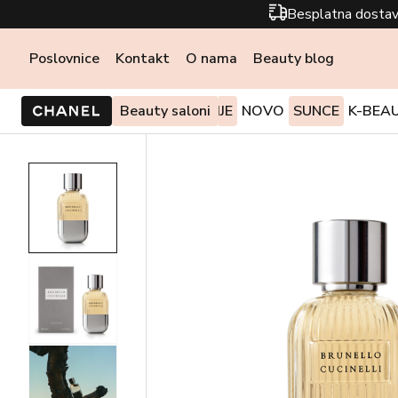
Besplatna dostav
Poslovnice
Kontakt
O nama
Beauty blog
PONUDE I AKCIJE
Beauty saloni
NOVO
SUNCE
K-BEA