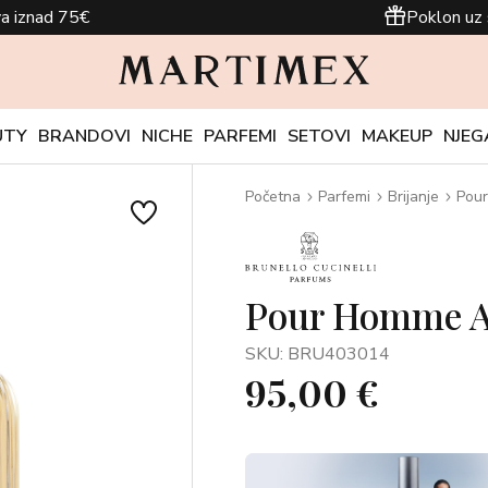
a iznad 75€
Poklon uz 
UTY
BRANDOVI
NICHE
PARFEMI
SETOVI
MAKEUP
NJEG
Početna
Parfemi
Brijanje
Pour
Pour Homme Af
SKU: BRU403014
95,00 €