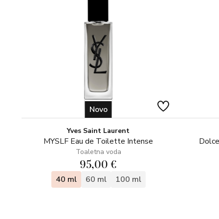
Novo
Yves Saint Laurent
MYSLF Eau de Toilette Intense
Dolce
Toaletna voda
95,00 €
40 ml
60 ml
100 ml