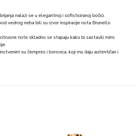
rijanja nalazi se u elegantnoj i sofisticiranoj bočici.
od vedrog neba bili su izvor inspiracije nota Brunello
 citrusne note skladno se stapaju kako bi sastavili miris
je.
instvenim su čempres i borovica, koji mu daju autentičan i