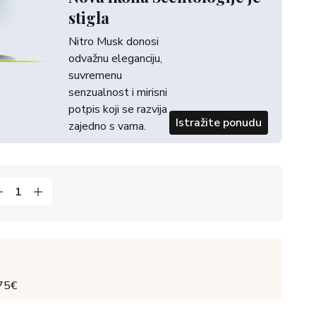
stigla
Nitro Musk donosi
odvažnu eleganciju,
suvremenu
senzualnost i mirisni
potpis koji se razvija
Istražite ponudu
zajedno s vama.
 75€