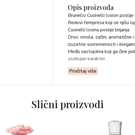
Opis proizvoda
Brunello Cucinelli losion poslije b
Redovi čempresa koji se njišu isp
Cucinelli losina poslije brijanja.
Drvo, smola, začini, aromatične i
izuzetne suvremenosti i eleganci
Među sastojcima koji ga čine jed
osebujan karakter.
Pročitaj više
Slični proizvodi