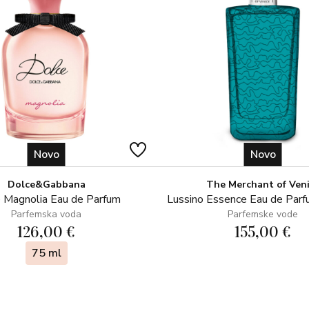
Novo
Novo
Dolce&Gabbana
The Merchant of Ven
 Magnolia Eau de Parfum
Lussino Essence Eau de Par
Parfemska voda
Parfemske vode
126,00 €
155,00 €
75 ml