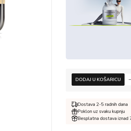
DODAJ U KOŠARICU
Dostava 2-5 radnih dana
Poklon uz svaku kupnju
Besplatna dostava iznad