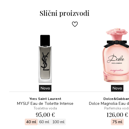
miris odražava modernu mušku energiju.
Slični proizvodi
Novo
Novo
Yves Saint Laurent
Dolce&Gabba
MYSLF Eau de Toilette Intense
Dolce Magnolia Eau 
Toaletna voda
Parfemska vod
95,00 €
126,00 €
40 ml
60 ml
100 ml
75 ml