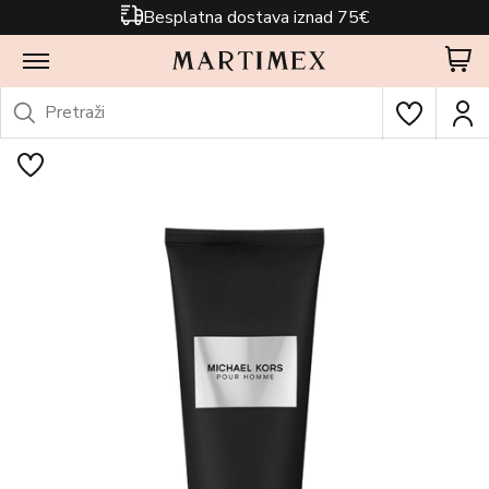
Besplatna dostava iznad 75€