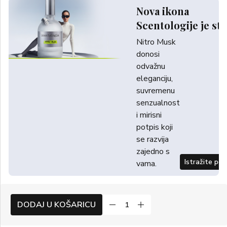
Nova ikona
Scentologije je sti
Nitro Musk
donosi
odvažnu
eleganciju,
suvremenu
senzualnost
i mirisni
potpis koji
se razvija
zajedno s
Istražite po
vama.
DODAJ U KOŠARICU