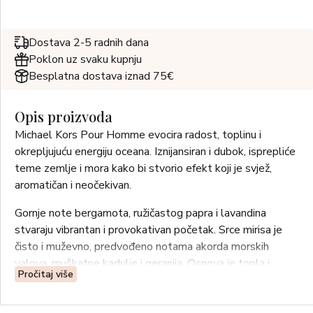
Dostava 2-5 radnih dana
Poklon uz svaku kupnju
Besplatna dostava iznad 75€
Opis proizvoda
Michael Kors Pour Homme evocira radost, toplinu i
okrepljujuću energiju oceana. Iznijansiran i dubok, isprepliće
teme zemlje i mora kako bi stvorio efekt koji je svjež,
aromatičan i neočekivan.
Gornje note bergamota, ružičastog papra i lavandina
stvaraju vibrantan i provokativan početak. Srce mirisa je
čisto i muževno, predvođeno notama akorda morskih
valova, muškatne kadulje i geranija. Osnova je topla i
Pročitaj više
baršunasta, s donjim notama pačulija, vetivera i sivog
jantara. Snažan i dugotrajan, ovaj drveno začinski citrusni