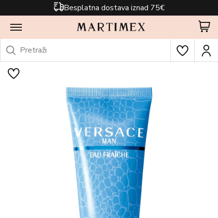
Besplatna dostava iznad 75€