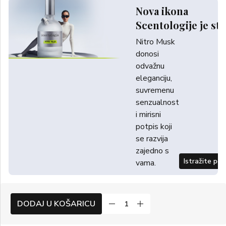
Nova ikona
Scentologije je sti
Nitro Musk
donosi
odvažnu
eleganciju,
suvremenu
senzualnost
i mirisni
potpis koji
se razvija
zajedno s
Istražite po
vama.
DODAJ U KOŠARICU