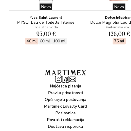
Novo
Novo
Yves Saint Laurent
Dolce&Gabba
MYSLF Eau de Toilette Intense
Dolce Magnolia Eau 
Toaletna voda
Parfemska vod
95,00 €
126,00 €
40 ml
60 ml
100 ml
75 ml
Najčešća pitanja
Pravila privatnosti
Opći uvjeti poslovanja
Martimex Loyalty Card
Poslovnice
Povrat i reklamacija
Dostava i isporuka