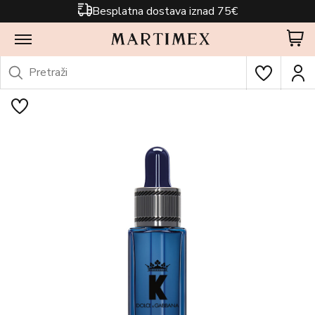
Besplatna dostava iznad 75€