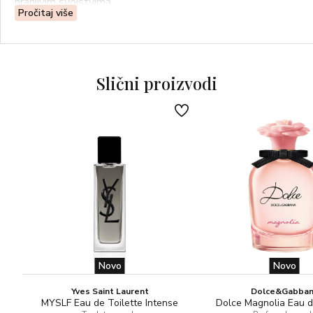
hranjivim svojstvima.
Pročitaj više
Ulje je upakirano u lakiranu staklenu bočicu s pipetom za
jednostavno korištenje, a dolazi u sofisticiranoj
tamnoplavoj kutijici ukrašenoj srebrnom krunom i logom
Slični proizvodi
Dolce&Gabbana.
Novo
Novo
Yves Saint Laurent
Dolce&Gabba
MYSLF Eau de Toilette Intense
Dolce Magnolia Eau 