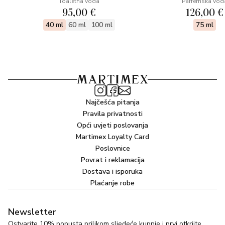
Toaletna voda
Parfemska vod
95,00 €
126,00 €
40 ml
60 ml
100 ml
75 ml
Najčešća pitanja
Pravila privatnosti
Opći uvjeti poslovanja
Martimex Loyalty Card
Poslovnice
Povrat i reklamacija
Dostava i isporuka
Plaćanje robe
Newsletter
Ostvarite 10% popusta prilikom sljedeće kupnje i prvi otkrijte