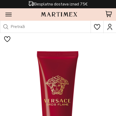
Besplatna dostava iznad 75€