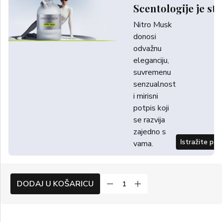
Scentologije je sti
Nitro Musk
donosi
odvažnu
eleganciju,
suvremenu
senzualnost
i mirisni
potpis koji
se razvija
zajedno s
Istražite po
vama.
DODAJ U KOŠARICU