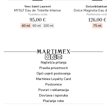
Yves Saint Laurent
Dolce&Gabba
MYSLF Eau de Toilette Intense
Dolce Magnolia Eau 
Toaletna voda
Parfemska vod
95,00 €
126,00 €
40 ml
60 ml
100 ml
75 ml
Najčešća pitanja
Pravila privatnosti
Opći uvjeti poslovanja
Martimex Loyalty Card
Poslovnice
Povrat i reklamacija
Dostava i isporuka
Plaćanje robe