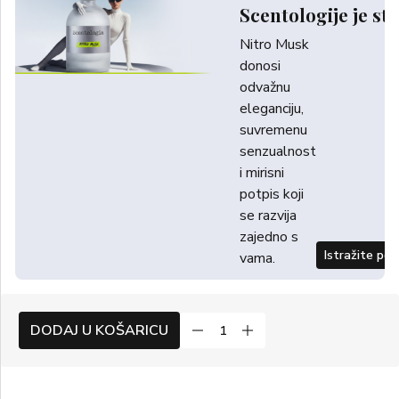
Scentologije je sti
Nitro Musk
donosi
odvažnu
eleganciju,
suvremenu
senzualnost
i mirisni
potpis koji
se razvija
zajedno s
Istražite po
vama.
DODAJ U KOŠARICU