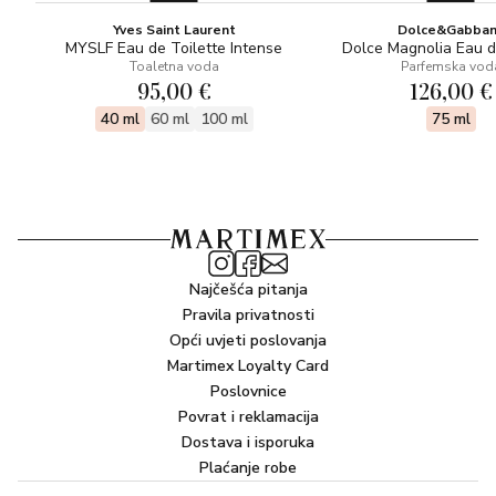
Yves Saint Laurent
Dolce&Gabba
MYSLF Eau de Toilette Intense
Dolce Magnolia Eau 
Toaletna voda
Parfemska vod
95,00 €
126,00 €
40 ml
60 ml
100 ml
75 ml
Najčešća pitanja
Pravila privatnosti
Opći uvjeti poslovanja
Martimex Loyalty Card
Poslovnice
Povrat i reklamacija
Dostava i isporuka
Plaćanje robe