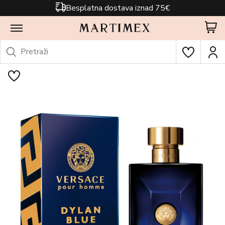
Besplatna dostava iznad 75€