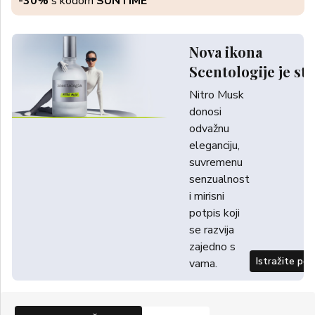
-30%
s kodom
SUNTIME
Nova ikona
Scentologije je sti
Nitro Musk
donosi
odvažnu
eleganciju,
suvremenu
senzualnost
i mirisni
potpis koji
se razvija
zajedno s
Istražite po
vama.