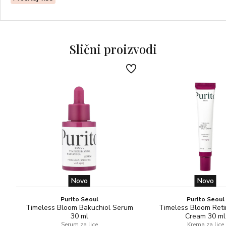
nakon kontakta s vodom. Izbjegavajte sunce u podne!
Zaštitite bebe i malu djecu od izravnog
izlaganja suncu zaštitnom odjećom i kremom za sunčanje s
vrlo visokim zaštitnim faktorom
Slični proizvodi
(>25). Čak ni kreme za sunčanje s vrlo visokim zaštitnim
faktorom ne mogu pružiti potpunu
zaštitu od UV zračenja.
Za normalnu kožu.
Novo
Novo
Purito Seoul
Purito Seoul
Timeless Bloom Bakuchiol Serum
Timeless Bloom Reti
30 ml
Cream 30 ml
Serum za lice
Krema za lice