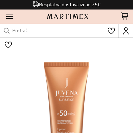
Besplatna dostava iznad 75€