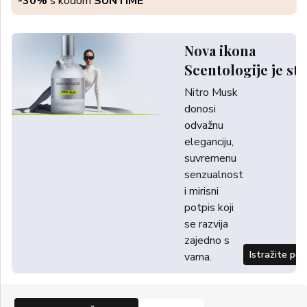
-30%
s kodom
SUNTIME
Nova ikona
Scentologije je sti
Nitro Musk
donosi
odvažnu
eleganciju,
suvremenu
senzualnost
i mirisni
potpis koji
se razvija
zajedno s
Istražite po
vama.