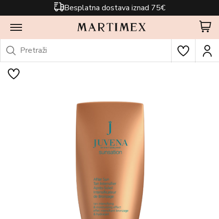
Besplatna dostava iznad 75€