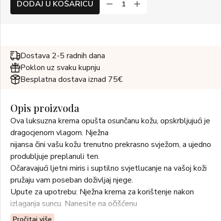
DODAJ U KOŠARICU
Dostava 2-5 radnih dana
Poklon uz svaku kupnju
Besplatna dostava iznad 75€
Opis proizvoda
Ova luksuzna krema opušta osunčanu kožu, opskrbljujući je
dragocjenom vlagom. Nježna
nijansa čini vašu kožu trenutno prekrasno svježom, a ujedno
produbljuje preplanuli ten.
Očaravajući ljetni miris i suptilno svjetlucanje na vašoj koži
pružaju vam poseban doživljaj njege.
Upute za upotrebu: Nježna krema za korištenje nakon
izlaganja suncu. Nanesite na očišćenu
kožu i nježno umasirajte.
Pročitaj više